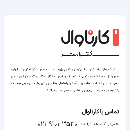
ما در کارناوال به عنوان جامع‌ترین پلتفرم رزرو خدمات سفر و گردشگری در ایران،
سفر را از لحظه‌ تصمیم‌گیری تا ثبت تجربه‌ای ماندگار معنا می‌کنیم؛ در این مسیر‍
ماموریت‌مان اراﺋــﻪ خدمات رزرو آسان، راهنمای واقعی و ترویج حال خوبی‌ست که
با دعوت به حرکت، پویایی و شادی جمعی همراه باشد.
تماس با کارناوال
021 9101 3530
پشتیبانی 7 صبح تا 1 بامداد: