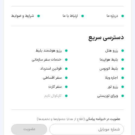
درباره ما
ارتباط با ما
شرایط و ضوابـط
دسترسی سریع
رزرو هتل
رزرو هوشمند بلیط
بلیط هواپیما
خدمات سفر سازمانی
بلیط اتوبوس
قوانین استرداد
اجاره ویلا
سفر اقساطی
رزرو تور
سفر کارت
ویزای توریستی
کارناوال تایم
عضویت در خبرنامه پیامکی
(اطلاع از هدایا جشنواره‌ها و تخفیف‌ها)
شماره موبایل
عضویت