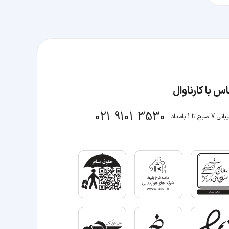
س با کارناوال
021 9101 3530
صبح تا 1 بامداد: