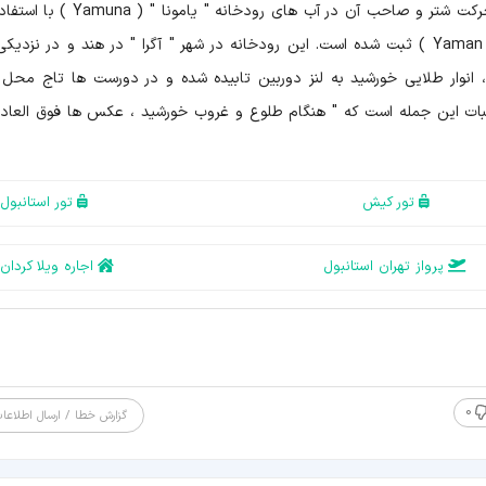
درخشش طلایی صبح | Morning's Golden Glow حرکت شتر و صاحب آن در آب های رودخانه "
تکنیک ضد نور ، توسط " یامان ابراهیم " ( Yaman Ibrahim ) ثبت شده است. این رودخانه در شهر " آگرا " در هند و در نز
 انوار طلایی خورشید به لنز دوربین تابیده شده و در دورست ها تاج محل ر
ثبات این جمله است که " هنگام طلوع و غروب خورشید ، عکس ها فوق العاد
تور کیش
تور استانبول
پرواز تهران استانبول
اجاره ویلا کردان
0
گزارش خطا / ارسال اطلاعا