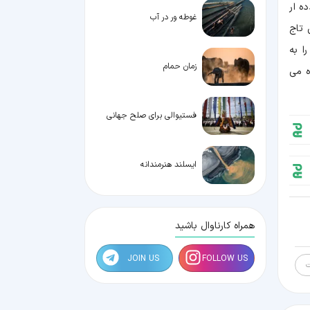
 یامونا " ( Yamuna ) با استفادده ار
غوطه ور در آب
دیکی تاج
ا به
زمان حمام
ه می
فستیوالی برای صلح جهانی
ایسلند هنرمندانه
همراه کارناوال باشید
JOIN US
FOLLOW US
ت