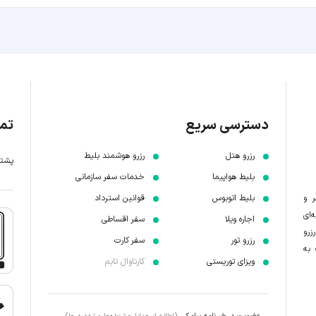
دسترسی سریع
تما
رزرو هتل
رزرو هوشمند بلیط
پشتیبانی 7 
بلیط هواپیما
خدمات سفر سازمانی
ر و
بلیط اتوبوس
قوانین استرداد
‌ای
اجاره ویلا
سفر اقساطی
زرو
رزرو تور
سفر کارت
 به
ویزای توریستی
کارناوال تایم