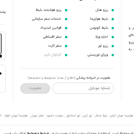
رزرو هتل
رزرو هوشمند بلیط
پشتیبانی 7 
بلیط هواپیما
خدمات سفر سازمانی
ر و
بلیط اتوبوس
قوانین استرداد
‌ای
اجاره ویلا
سفر اقساطی
زرو
رزرو تور
سفر کارت
 به
ویزای توریستی
کارناوال تایم
عضویت در خبرنامه پیامکی
(اطلاع از هدایا جشنواره‌ها و تخفیف‌ها)
شماره موبایل
عضویت
 هواپیما تهران کیش
ویلا شمال
تور ژاپن
تور استانبول
سوئیت مشهد
هتل تهران
هواپیما تهران اهواز
ات
سام محفوظ است. استفاده از محتوای سایت تنها در صورت پذیرش
شرایط و ضوابط
امکان پذیر است.