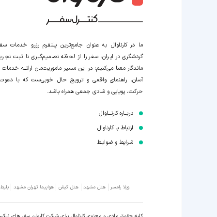
ما در کارناوال به عنوان جامع‌ترین پلتفرم رزرو خدمات سف
گردشگری در ایران، سفر را از لحظه‌ تصمیم‌گیری تا ثبت تجربه
ماندگار معنا می‌کنیم؛ در این مسیر‍ ماموریت‌مان اراﺋــﻪ خدمات ر
آسان، راهنمای واقعی و ترویج حال خوبی‌ست که با دعوت
حرکت، پویایی و شادی جمعی همراه باشد.
دربــاره کارنـــاوال
ارتباط با کارناوال
شرایط و ضوابـط
ویلا رامسر
هتل مشهد
هتل کیش
هواپیما تهران مشهد
بلیط
کلیه حقوق مادی و معنوی کارناوال برای شرکت کاروان سفر های نیک