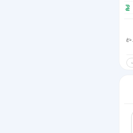
 داغ
ت