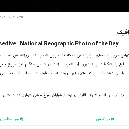
o by : Unknown
افیک
edive | National Geographic Photo of the Day
گهانی درون آب های جزیره ناس اسکاتلند، در پی شکار غذای روزانه اش است. م
 سرعت 112 کیلومتر در ساعت سطح را بشکافند و به درون آب شیرجه بزنند در همین هنگام نیز سوراخ بی
پرندگان به سرعت بسته می شود و به آن ها این امکان را می دهد تا عمق 15 متری فرو بروند. فیلیپ فونکوئوا عکاس این ث
 به ثبت رساندم اطراف قایق پر بود از هزاران مرغ ماهی خواری که در حال
تور کیش
تور استانبول