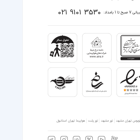
021 9101 3530
صبح تا 1 بامداد:
وبوس تهران مشهد
تور مشهد
تور رشت
هواپیما تهران استانبول