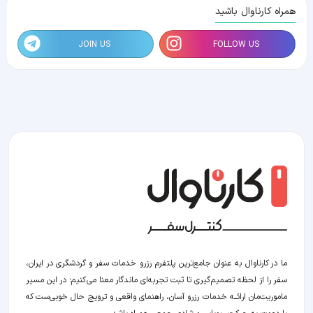
همراه کارناوال باشید
JOIN US
FOLLOW US
ما در کارناوال به عنوان جامع‌ترین پلتفرم رزرو خدمات سفر و گردشگری در ایران،
سفر را از لحظه‌ تصمیم‌گیری تا ثبت تجربه‌ای ماندگار معنا می‌کنیم؛ در این مسیر‍
ماموریت‌مان اراﺋــﻪ خدمات رزرو آسان، راهنمای واقعی و ترویج حال خوبی‌ست که