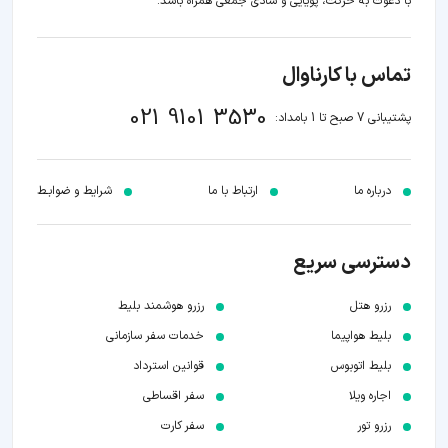
با دعوت به حرکت، پویایی و شادی جمعی همراه باشد.
تماس با کارناوال
021 9101 3530
پشتیبانی 7 صبح تا 1 بامداد:
درباره ما
ارتباط با ما
شرایط و ضوابـط
دسترسی سریع
رزرو هتل
رزرو هوشمند بلیط
بلیط هواپیما
خدمات سفر سازمانی
بلیط اتوبوس
قوانین استرداد
اجاره ویلا
سفر اقساطی
رزرو تور
سفر کارت