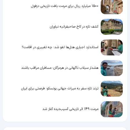
1500 میلیارد ریال برای مرمت بافت تاریخی دزفول
کشف تازه در کاخ صاحبقرانیه نیاوران
استاندارد اجباری هتل‌ها لغو شد؛ چه تغییری در اقامت؟
هشدار سیلاب ناگهانی در هرمزگان؛ مسافران مراقب باشند
ترند تازه سفر به میراث جهانی یونسکو؛ فرصتی برای ایران
مرمت 149 اثر تاریخی آسیب‌دیده آغاز شد