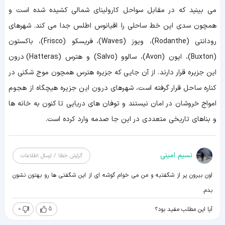
می بینید که در مقابل سواحل کارولینای شمالی کشیده شده است و
همچون سدی این خط ساحلی را اقیانوس اطلس جدا می کند. شهرهای
رودانتی (Rodanthe)، ویوز (Waves)، فریسکو (Frisco)، باکستون
(Buxton)، ایون (Avon)، سالوو (Salvo) و هترس (Hatteras) درون
این جزیره قرار دارند. از آن جایی که جزیره هترس همچون موج شکنی در
کناره ساحل قرار گرفته است، شهرهای درون این جزیره هیچگاه از هجوم
امواج خروشان در امان نیستند و توفان های دریایی تا کنون به خانه ها
و بناهای تاریخی متعددی در این جا صدمه وارد کرده است.
نسیم امینی
گزارش خطا / ارسال اطلاعات
اون بیرون پر از شگفتیه و من می خوام گوشه ای از این شگفتی ها رو بهتون نشون
بدم.
0
5
آیا این مطلب مفید بود؟