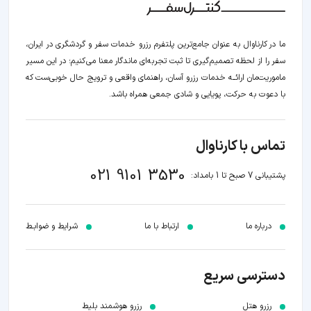
ما در کارناوال به عنوان جامع‌ترین پلتفرم رزرو خدمات سفر و گردشگری در ایران،
سفر را از لحظه‌ تصمیم‌گیری تا ثبت تجربه‌ای ماندگار معنا می‌کنیم؛ در این مسیر‍
ماموریت‌مان اراﺋــﻪ خدمات رزرو آسان، راهنمای واقعی و ترویج حال خوبی‌ست که
با دعوت به حرکت، پویایی و شادی جمعی همراه باشد.
تماس با کارناوال
021 9101 3530
پشتیبانی 7 صبح تا 1 بامداد:
درباره ما
ارتباط با ما
شرایط و ضوابـط
دسترسی سریع
رزرو هتل
رزرو هوشمند بلیط