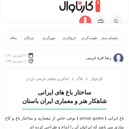
راهنمای سفر
طبیعت‌گردی
تاریخ‌گردی
شهرگردی
ایرانگرد
مقالات آموز
07 شهریور 1395
رضا قره غریبی
15 شهریور 1398
کارناوال
بلاگ
اماکن و بناهای تاریخی ایران
شاهکار هنر و معماری ایران باستان
باغ ایرانی
(
persian garden
)
نوعی خاص از معماری و ساختار باغ و کاخ
سازی می باشد که ایرانیان آن را ابداع و طراحی کرده اند.