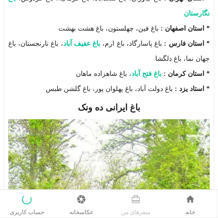
نگارستان
*
استان اصفهان :
باغ فین، چهلستون، باغ هشت بهشت
*
استان فارس :
باغ پاسارگاد، باغ ارم،
باغ عفیف آباد
، باغ نارنجستان، باغ
جهان نما، باغ دلگشا
*
استان کرمان :
باغ فتح آباد
، باغ شاهزاده ماهان
*
استاد یزد :
باغ دولت آباد، باغ پهلوان پور، باغ گلشن طبس
باغ ایرانی ده ونک
حساب کاربری
خانه
سفر‌های من
عکاسخانه