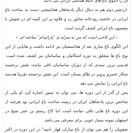
آن را الگوی باغ های کاملا هندسی ایرانی می دانند.
اردشیر دوم هم به دنبال دیگر پادشاهان هخامنشی دست به ساخت باغ
ایرانی در حاشیه رودخانه شائور زد و علاوه بر این کتیبه ای در شوش با
مضمون باغ ایرانی کشف گردید است:
« این کاخی است که من به منزله ی "پارائیدام" ساخته ام. »
این الگوی باغ سازی بعد از هخامنشیان نیز ادامه داشت و بقایایی از این
نوع باغ ها متعلق به دوره اشکانیان و ساسانیان نیز کشف شده است.
قدیمی ترین سندی که از دوران ساسانیان باقی مانده، نقش برجسته
شکار خسرو پرویز در طاق بستان است. این نقش برجسته تقریبا هندسه
باغ ایرانی را نمایش می دهد.
پس از گذر از این دوره ها، می توان به تیمور اشاره کرد او یکی از
شاخص ترین پادشاهان ایران در زمینه ساخت باغ ایرانی بود هرچند از
این دوره باغ هایی باقی نمانده است اما کاخ رستم بن عمر شیخ در
اصفهان نمونه بسیار خوبی برای معرفی می باشد.
صفویان را هم می توان از باغ سازان قهار نامید! در این دوره در اکثر