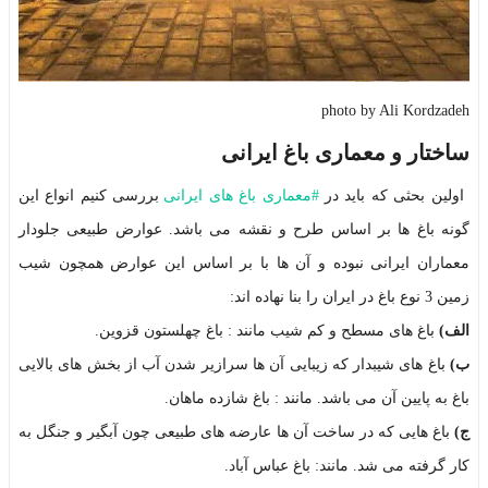
photo by Ali Kordzadeh
ساختار و معماری باغ ایرانی
اولین بحثی که باید در
#
معماری باغ های ایرانی
بررسی کنیم انواع این
گونه باغ ها بر اساس طرح و نقشه می باشد. عوارض طبیعی جلودار
معماران ایرانی نبوده و آن ها با بر اساس این عوارض همچون شیب
زمین 3 نوع باغ در ایران را بنا نهاده اند:
الف)
باغ های مسطح و کم شیب مانند : باغ چهلستون قزوین.
ب)
باغ های شیبدار که زیبایی آن ها سرازیر شدن آب از بخش های بالایی
باغ به پایین آن می باشد. مانند : باغ شازده ماهان.
ج)
باغ هایی که در ساخت آن ها عارضه های طبیعی چون آبگیر و جنگل به
کار گرفته می شد. مانند: باغ عباس آباد.