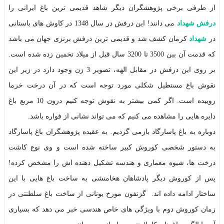
از طرفی برخی پژوهشگران دیگر شاهد قدیمی ترین باغ ایرانی را
درفش شهداد
می دانند! این درفش در سال 1348 در کاوش های باستانی
در
شهداد
کرمان کشف شد و قدیمی ترین درفش برنزی جهان می باشد
که قدمت آن بین 3500 تا 3200 سال قبل از میلاد تخمین زده شده است.
بر روی این درفش در مقابل الهه، تصویر 3 زن وجود دارد در زیر این
نقوش باغ مستطیل شکلی مورد توجه است که در آن درخت خرما
روییده است. اگر کمی بیشتر به نقوش توجه کنیم درون 10 مربع باغ
دایره هایی را مشاهده می کنیم که می تواند نشانی از فواره باشد.
دوباره به باغ پاسارگاد بازمی گردیم. به عقیده پژوهشگران باغ پاسارگاد
به دستور شخصی کوروش کبیر ساخته شده است و وی نوع کاشت
درخت ها، شیوه معماری و هندسه تشکیل دهنده اش را مشخص کرده!
پس از کوروش دیگر پادشاهان هخامنشی به ساخت باغ هایی با این
ساختار ادامه داده اند. گزنفون مورخ یونانی از ساخت باغ سلطنتی در
زمان کوروش دوم با ویژگی های خاص هندسی خبر می دهد که بسیاری