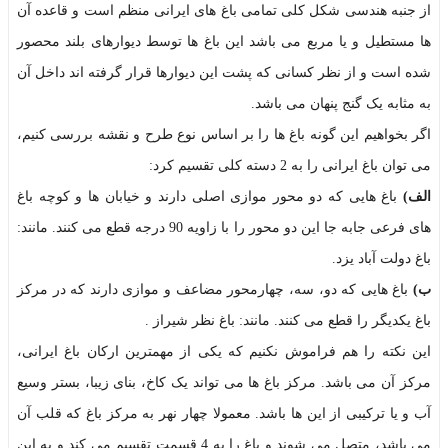
از جنبه هندسی شکل کلی تمامی باغ های ایرانی منظم است و قاعده آن
ها مستطیل و یا مربع می باشد این باغ ها توسط دیوارهای بلند محصور
شده است و از نظر کسانی که پشت این دیوارها قرار گرفته اند داخل آن
به مثابه یک گنج پنهان می باشد.
اگر بخواهیم این گونه باغ ها را بر اساس نوع طرح و نقشه بررسی کنیم،
می توان باغ ایرانی را به 2 دسته کلی تقسیم کرد:
الف)
باغ هایی که دو محور موازی اصلی دارند و خیابان ها و کوچه باغ
های فرعی جابه جا این دو محور را با زاویه 90 درجه قطع می کنند. مانند:
باغ دولت آباد یزد.
ب)
باغ هایی که دو، سه، چهارمحور مضاعف و موازی دارند که در مرکز
باغ یکدیگر را قطع می کنند. مانند: باغ نظر شیراز .
این نکته را هم فراموش نکنیم که یکی از مهمترین ارکان باغ ایرانی،
مرکز آن می باشد. مرکز باغ ها می تواند یک کاخ، بنای زیبا، بستر وسیع
آب و یا ترکیبی از این ها باشد. معمولا چهار نهر به مرکز باغ که قلب آن
می باشد، متصل می شوند و باغ را به 4 قسمت تقسیم می کند و به این