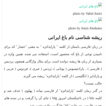
photo by Vahid Amiri
photo by Amin Aleshams
ریشه شناسی نام باغ ایرانی
در زبان فارسی باستان از کلمه " پارایدائزه " به معنی "حصار" که برای
نامیدن نوعی از باغ که محصور است، استفاده می شده. همین واژه در
بسیاری از زبان ها ریشه دوانده است برای مثال واژگانی همچون پردیس
( فارسی ) ، پارادئیسوس ( یونانی )، پَردس ( عبری )، فردوس ( عربی )
و پارادایز ( انگلیسی ) از کلمه "پارایدائزه" ریشه می گیرند.
جالب نیست؟
در گذر زمان کلمه "پارایدائزه" از فارسی میانه ( پهلوی ) حذف شد و
کلمه bāy ( در تاجیکستان امروز bāg ) جای آن را گرفت و در سده های
بعد در فارسی نو، واژه "باغ" جایگزین واژه پیشین شد.