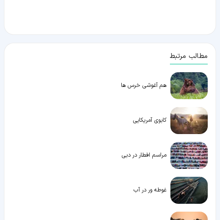
مطالب مرتبط
هم آغوشی خرس ها
کابوی آمریکایی
مراسم افطار در دبی
غوطه ور در آب