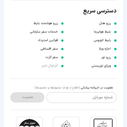
دسترسی سریع
رزرو هتل
رزرو هوشمند بلیط
بلیط هواپیما
خدمات سفر سازمانی
بلیط اتوبوس
قوانین استرداد
اجاره ویلا
سفر اقساطی
رزرو تور
سفر کارت
ویزای توریستی
کارناوال تایم
عضویت در خبرنامه پیامکی
(اطلاع از هدایا جشنواره‌ها و تخفیف‌ها)
شماره موبایل
عضویت