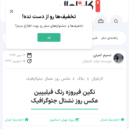
×
تخفیف‌ها رو از دست نده!
تخفیف‌ها و جشنواره‌های سفر رو بهت اطلاع بدیم؟
بله
راهنمای سفر
طبیعت‌گردی
تاریخ‌گردی
شهرگردی
ایرانگرد
مقالات آموز
نسیم امینی
12 مهر 1396
15 شهریور 1398
نویسنده ارشد کارناوال
کارناوال
بلاگ
عکس روز نشنال جئوگرافیک
عکس روز نشنال جئوگرافیک
اجاره ویلا شمال
پرواز تهران استانبول
اجاره ویلا کردان