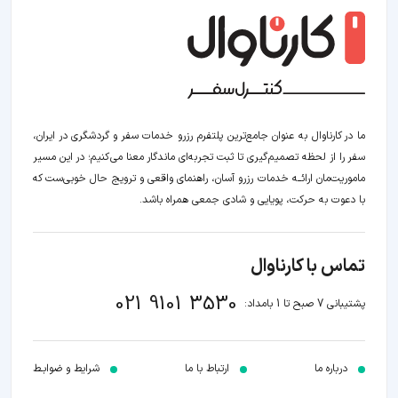
ما در کارناوال به عنوان جامع‌ترین پلتفرم رزرو خدمات سفر و گردشگری در ایران،
سفر را از لحظه‌ تصمیم‌گیری تا ثبت تجربه‌ای ماندگار معنا می‌کنیم؛ در این مسیر‍
ماموریت‌مان اراﺋــﻪ خدمات رزرو آسان، راهنمای واقعی و ترویج حال خوبی‌ست که
با دعوت به حرکت، پویایی و شادی جمعی همراه باشد.
تماس با کارناوال
021 9101 3530
پشتیبانی 7 صبح تا 1 بامداد:
درباره ما
ارتباط با ما
شرایط و ضوابـط