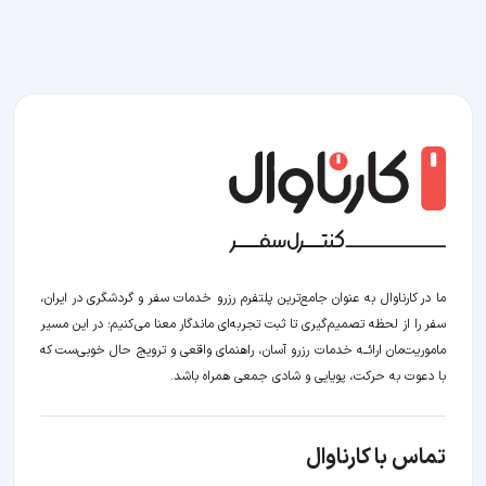
ما در کارناوال به عنوان جامع‌ترین پلتفرم رزرو خدمات سفر و گردشگری در ایران،
سفر را از لحظه‌ تصمیم‌گیری تا ثبت تجربه‌ای ماندگار معنا می‌کنیم؛ در این مسیر‍
ماموریت‌مان اراﺋــﻪ خدمات رزرو آسان، راهنمای واقعی و ترویج حال خوبی‌ست که
با دعوت به حرکت، پویایی و شادی جمعی همراه باشد.
تماس با کارناوال