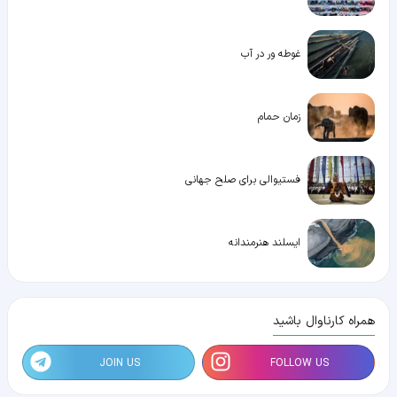
غوطه ور در آب
زمان حمام
فستیوالی برای صلح جهانی
ایسلند هنرمندانه
همراه کارناوال باشید
JOIN US
FOLLOW US