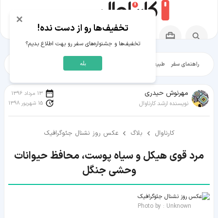
×
تخفیف‌ها رو از دست نده!
تخفیف‌ها و جشنواره‌های سفر رو بهت اطلاع بدیم؟
بله
راهنمای سفر
طبیعت‌گردی
تاریخ‌گردی
شهرگردی
ایرانگرد
مقالات آموز
مهرنوش حیدری
13 مرداد 1396
15 شهریور 1398
نویسنده ارشد کارناوال
کارناوال
بلاگ
عکس روز نشنال جئوگرافیک
مرد قوی هیکل و سیاه پوست، محافظ حیوانات
وحشی جنگل
Photo by : Unknown