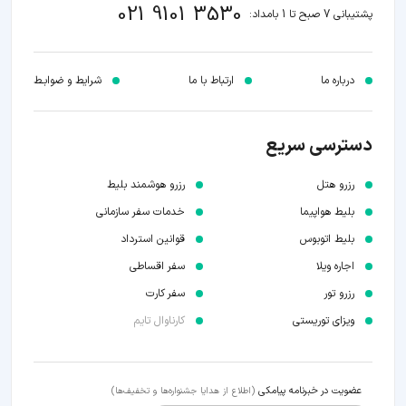
021 9101 3530
پشتیبانی 7 صبح تا 1 بامداد:
درباره ما
ارتباط با ما
شرایط و ضوابـط
دسترسی سریع
رزرو هتل
رزرو هوشمند بلیط
بلیط هواپیما
خدمات سفر سازمانی
بلیط اتوبوس
قوانین استرداد
اجاره ویلا
سفر اقساطی
رزرو تور
سفر کارت
ویزای توریستی
کارناوال تایم
عضویت در خبرنامه پیامکی
(اطلاع از هدایا جشنواره‌ها و تخفیف‌ها)