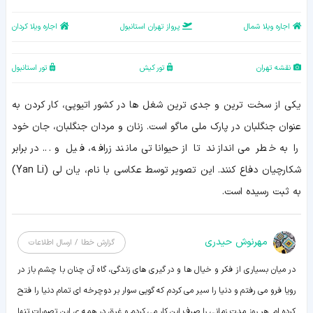
اجاره ویلا شمال
پرواز تهران استانبول
اجاره ویلا کردان
نقشه تهران
تور کیش
تور استانبول
یکی از سخت ترین و جدی ترین شغل ها در کشور اتیوپی، کار کردن به
عنوان جنگلبان در پارک ملی ماگو است. زنان و مردان جنگلبان، جان خود
را به خطر می اندازند تا از حیواناتی مانند زرافه، فیل و ... در برابر
شکارچیان دفاع کنند. این تصویر توسط عکاسی با نام، یان لی (Yan Li)
به ثبت رسیده است.
مهرنوش حیدری
گزارش خطا / ارسال اطلاعات
در میان بسیاری از فکر و خیال ها و در گیری های زندگی، گاه آن چنان با چشم باز در
رویا فرو می رفتم و دنیا را سیر می کردم که گویی سوار بر دوچرخه ای تمام دنیا را فتح
کرده ام. هر روز مدت زمانی را صرف این کار می کردم و غرق در همه ی این تصورات تنها