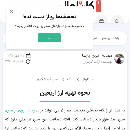
×
تخفیف‌ها رو از دست نده!
تخفیف‌ها و جشنواره‌های سفر رو بهت اطلاع بدیم؟
بله
راهنمای سفر
طبیعت‌گردی
تاریخ‌گردی
شهرگردی
ایرانگرد
مقالات آموز
مهدیه اکبری پارسا
30 مهر 1397
03 مرداد 1399
نویسنده ارشد کارناوال
کارناوال
بلاگ
اخبار گردشگری
نحوه تهیه ارز اربعین
به نقل از
پایگاه تحلیلی انتخاب،
هر زائر می تواند برای
پیاده روی اربعین
،
مبلغ صد هزار دینار دریافت کند. البته دریافت این مبلغ شرایطی دارد که
در ادامه آنها را برای شما بازگو می کنیم. این را باید بدانید که دریافت ارز