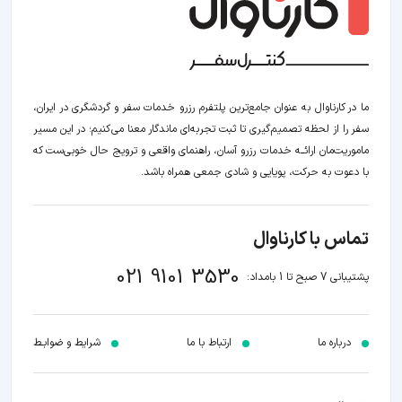
ما در کارناوال به عنوان جامع‌ترین پلتفرم رزرو خدمات سفر و گردشگری در ایران،
سفر را از لحظه‌ تصمیم‌گیری تا ثبت تجربه‌ای ماندگار معنا می‌کنیم؛ در این مسیر‍
ماموریت‌مان اراﺋــﻪ خدمات رزرو آسان، راهنمای واقعی و ترویج حال خوبی‌ست که
با دعوت به حرکت، پویایی و شادی جمعی همراه باشد.
تماس با کارناوال
021 9101 3530
پشتیبانی 7 صبح تا 1 بامداد:
درباره ما
ارتباط با ما
شرایط و ضوابـط