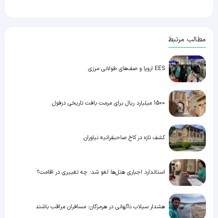
مطالب مرتبط
EES اروپا و صف‌های طولانی مرزی
1500 میلیارد ریال برای مرمت بافت تاریخی دزفول
کشف تازه در کاخ صاحبقرانیه نیاوران
استاندارد اجباری هتل‌ها لغو شد؛ چه تغییری در اقامت؟
هشدار سیلاب ناگهانی در هرمزگان؛ مسافران مراقب باشند