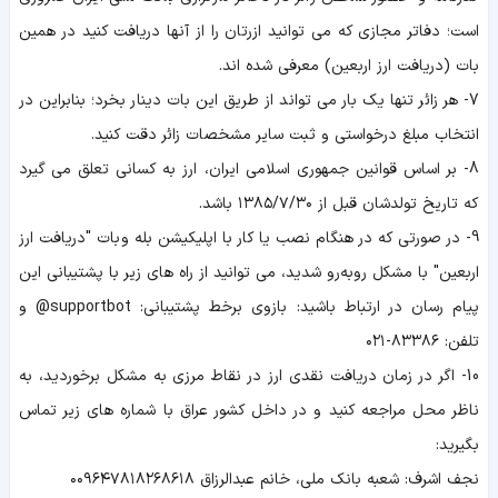
است؛ دفاتر مجازی که می توانید ازرتان را از آنها دریافت کنید در همین
بات (دریافت ارز اربعین) معرفی شده‌ اند.
7- هر زائر تنها یک بار می تواند از طریق این بات دینار بخرد؛ بنابراین در
انتخاب مبلغ درخواستی و ثبت سایر مشخصات زائر دقت کنید.
8- بر اساس قوانین جمهوری اسلامی ایران، ارز به کسانی تعلق می‌ گیرد
که تاریخ تولدشان قبل از ۱۳۸۵/۷/۳۰ باشد.
9- در صورتی که در هنگام نصب یا کار با اپلیکیشن بله و بات "دریافت ارز
اربعین" با مشکل روبه‌رو شدید، می‌ توانید از راه‌ های زیر با پشتیبانی این
پیام‌ رسان در ارتباط باشید: بازوی برخط پشتیبانی: supportbot@ و
تلفن: ۸۳۳۸۶-۰۲۱
10- اگر در زمان دریافت نقدی ارز در نقاط مرزی به مشکل برخوردید، به
ناظر محل مراجعه کنید و در داخل کشور عراق با شماره‌ های زیر تماس
بگیرید:
نجف اشرف: شعبه بانک ملی، خانم عبدالرزاق ۰۰۹۶۴۷۸۱۸۲۶۸۶۱۸