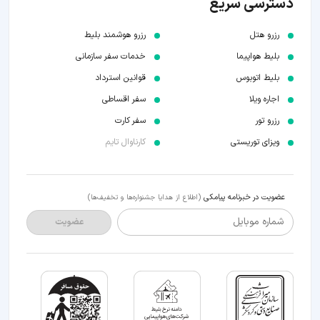
دسترسی سریع
رزرو هتل
رزرو هوشمند بلیط
بلیط هواپیما
خدمات سفر سازمانی
بلیط اتوبوس
قوانین استرداد
اجاره ویلا
سفر اقساطی
رزرو تور
سفر کارت
ویزای توریستی
کارناوال تایم
عضویت در خبرنامه پیامکی
(اطلاع از هدایا جشنواره‌ها و تخفیف‌ها)
شماره موبایل
عضویت