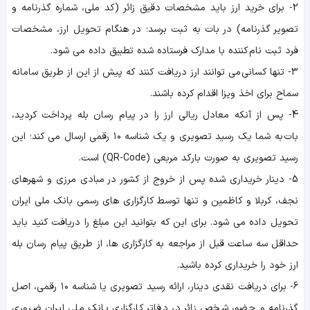
2- برای خرید ارز باید مشخصات دقیق زائر (کد ملی، شماره گذرنامه و
تصویر گذرنامه) در بات به ثبت برسد؛ در هنگام تحویل ارز، مشخصات
فرد ثبت‌ نام‌ کننده با مدارک فرستاده شده تطبیق داده می‌ شود.
3- تنها کسانی می توانند ارز دریافت کنند که پیش از این از طریق سامانه
سماح برای اخذ ویزا اقدام کرده باشند.
4- پس از آنکه معادل ریالی ارز را در پیام‌ رسان بله پرداخت کردید،
بات به شما یک رسید تصویری و یک شناسه ۱۰ رقمی ارسال می کند؛ این
رسید تصویری به‌ صورت بارکد مربعی (QR-Code) است.
5- دینار خریداری‌ شده پس از خروج از کشور در مبادی مرزی و شهر‌های
نجف، کربلا و کاظمین و تنها توسط کارگزاری‌ های رسمی بانک ملی ایران
تحویل داده می شود. برای این که بتوانید این مبلغ را دریافت کنید باید
حداقل سه ساعت قبل از مراجعه به کارگزاری‌ ها، از طریق پیام رسان بله
ارز خود را خریداری کرده باشید.
6- برای دریافت نقدی دینار، ارائه رسید تصویری یا شناسه ۱۰ رقمی، اصل
گذرنامه و حضور شخص زائر در دفاتر کارگزاری بانک ملی ایران ضروری