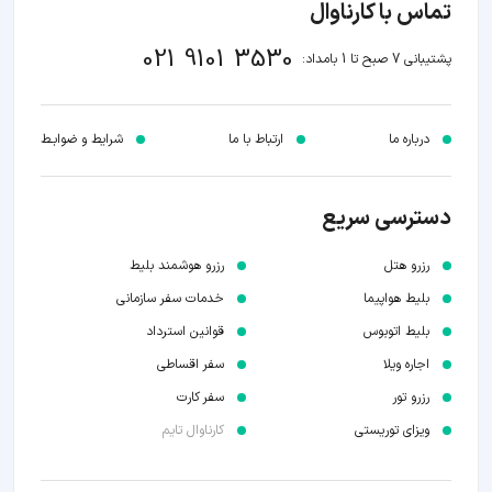
تماس با کارناوال
021 9101 3530
پشتیبانی 7 صبح تا 1 بامداد:
درباره ما
ارتباط با ما
شرایط و ضوابـط
دسترسی سریع
رزرو هتل
رزرو هوشمند بلیط
بلیط هواپیما
خدمات سفر سازمانی
بلیط اتوبوس
قوانین استرداد
اجاره ویلا
سفر اقساطی
رزرو تور
سفر کارت
ویزای توریستی
کارناوال تایم