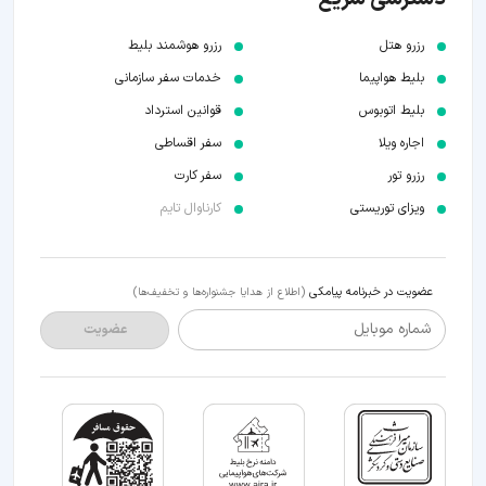
رزرو هتل
رزرو هوشمند بلیط
بلیط هواپیما
خدمات سفر سازمانی
بلیط اتوبوس
قوانین استرداد
اجاره ویلا
سفر اقساطی
رزرو تور
سفر کارت
ویزای توریستی
کارناوال تایم
عضویت در خبرنامه پیامکی
(اطلاع از هدایا جشنواره‌ها و تخفیف‌ها)
شماره موبایل
عضویت