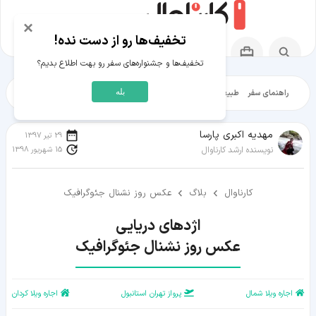
×
تخفیف‌ها رو از دست نده!
تخفیف‌ها و جشنواره‌های سفر رو بهت اطلاع بدیم؟
بله
راهنمای سفر
طبیعت‌گردی
تاریخ‌گردی
شهرگردی
ایرانگرد
مقالات آموز
مهدیه اکبری پارسا
29 تیر 1397
15 شهریور 1398
نویسنده ارشد کارناوال
کارناوال
بلاگ
عکس روز نشنال جئوگرافیک
عکس روز نشنال جئوگرافیک
اجاره ویلا شمال
پرواز تهران استانبول
اجاره ویلا کردان