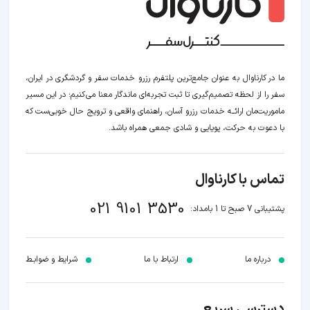
ما در کارناوال به عنوان جامع‌ترین پلتفرم رزرو خدمات سفر و گردشگری در ایران،
سفر را از لحظه‌ تصمیم‌گیری تا ثبت تجربه‌ای ماندگار معنا می‌کنیم؛ در این مسیر‍
ماموریت‌مان اراﺋــﻪ خدمات رزرو آسان، راهنمای واقعی و ترویج حال خوبی‌ست که
با دعوت به حرکت، پویایی و شادی جمعی همراه باشد.
تماس با کارناوال
021 9101 3530
پشتیبانی 7 صبح تا 1 بامداد:
درباره ما
ارتباط با ما
شرایط و ضوابـط
دسترسی سریع