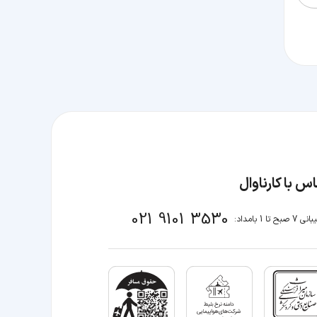
س با کارناوال
021 9101 3530
صبح تا 1 بامداد: