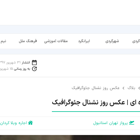
گردی
شهرگردی
ایرانگرد
مقالات آموزشی
فرهنگ ملل
نیم 
انتشار
31 شهریور 1397
به روز رسانی
15 شهریور 1398
بلاگ
عکس روز نشنال جئوگرافیک
 ای | عکس روز نشنال جئوگرافیک
پرواز تهران استانبول
اجاره ویلا کردان