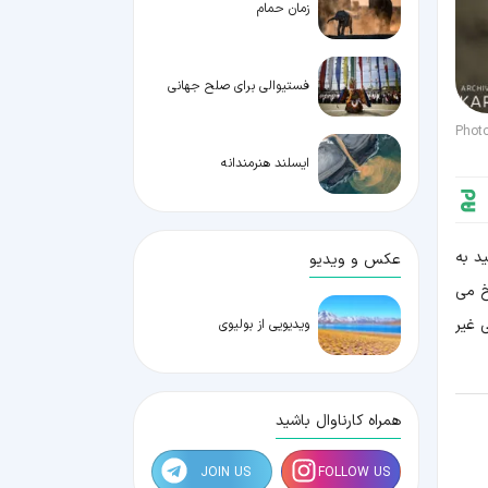
زمان حمام
فستیوالی برای صلح جهانی
Phot
ایسلند هنرمندانه
د به
عکس و ویدیو
خ می
 غیر
ویدیویی از بولیوی
همراه کارناوال باشید
JOIN US
FOLLOW US