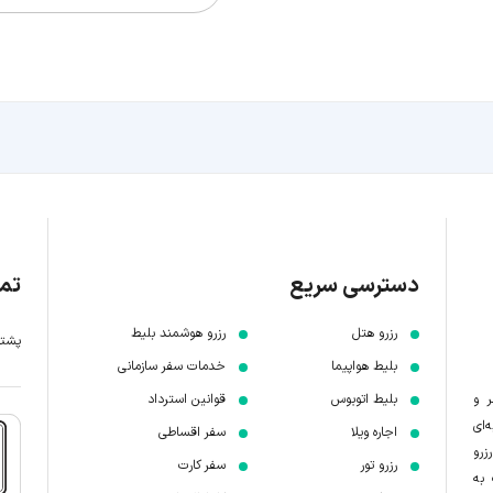
دسترسی سریع
تما
رزرو هتل
رزرو هوشمند بلیط
پشتیبانی 7 
بلیط هواپیما
خدمات سفر سازمانی
ر و
بلیط اتوبوس
قوانین استرداد
‌ای
اجاره ویلا
سفر اقساطی
زرو
رزرو تور
سفر کارت
 به