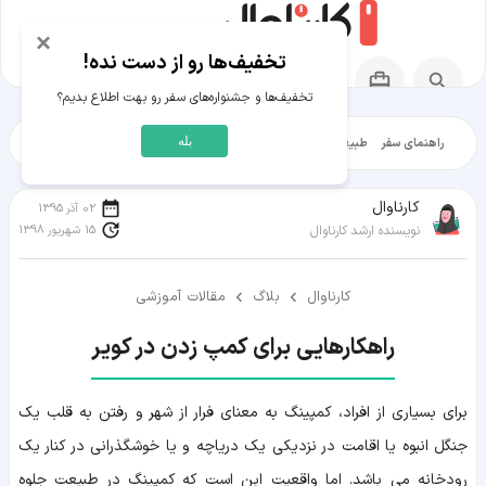
×
تخفیف‌ها رو از دست نده!
تخفیف‌ها و جشنواره‌های سفر رو بهت اطلاع بدیم؟
بله
راهنمای سفر
طبیعت‌گردی
تاریخ‌گردی
شهرگردی
ایرانگرد
مقالات آموز
کارناوال
02 آذر 1395
15 شهریور 1398
نویسنده ارشد کارناوال
کارناوال
بلاگ
مقالات آموزشی
راهکارهایی برای کمپ زدن در کویر
برای بسیاری از افراد، کمپینگ به معنای فرار از شهر و رفتن به قلب یک
جنگل انبوه یا اقامت در نزدیکی یک دریاچه و یا خوشگذرانی در کنار یک
رودخانه می باشد. اما واقعیت این است که کمپینگ در طبیعت جلوه