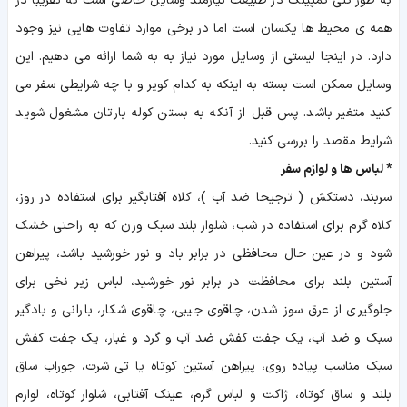
به طور کلی کمپینگ در طبیعت نیازمند وسایل خاصی است که تقریبا در
همه ی محیط ها یکسان است اما در برخی موارد تفاوت هایی نیز وجود
دارد. در اینجا لیستی از وسایل مورد نیاز به به شما ارائه می دهیم. این
وسایل ممکن است بسته به اینکه به کدام کویر و با چه شرایطی سفر می
کنید متغیر باشد. پس قبل از آنکه به بستن کوله بارتان مشغول شوید
شرایط مقصد را بررسی کنید.
*
لباس ها و لوازم سفر
سربند، دستکش ( ترجیحا ضد آب )، کلاه آفتابگیر برای استفاده در روز،
کلاه گرم برای استفاده در شب، شلوار بلند سبک وزن که به راحتی خشک
شود و در عین حال محافظی در برابر باد و نور خورشید باشد، پیراهن
آستین بلند برای محافظت در برابر نور خورشید، لباس زیر نخی برای
جلوگیری از عرق سوز شدن، چاقوی جیبی، چاقوی شکار، بارانی و بادگیر
سبک و ضد آب، یک جفت کفش ضد آب و گرد و غبار، یک جفت کفش
سبک مناسب پیاده روی، پیراهن آستین کوتاه یا تی شرت، جوراب ساق
بلند و ساق کوتاه، ژاکت و لباس گرم، عینک آفتابی، شلوار کوتاه، لوازم