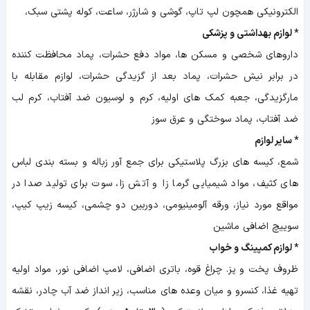
الکترونیکی همچون لپ تاپ، گوشی و شارژر، ساعت، کوله پشتی سبک،
*
لوازم بهداشتی و پزشکی
داروهای شخصی و مسکن ها، مواد دفع حشرات، پماد محافظت کننده
در برابر نیش حشرات، پماد بعد از گزیدگی حشرات، لوازم مقابله با
مارگزیدگی، جعبه کمک های اولیه، کرم و لوسیون ضد آفتاب، کرم لب
ضد آفتاب، پماد سوختگی و عرق سوز
*
سایر لوازم
شمع، کیسه های بزرگ پلاستیکی برای جمع آور زباله و بسته بندی لباس
های کثیف، مواد شیمیایی گرما زا و آتش زا، سوت برای تولید صدا در
مواقع مورد نیاز، ورقه آلومینیومی، دوربین دو چشمی، کیسه زیپ کیپ،
سوییچ اضافی ماشین
*
لوازم کمپینگ و خواب
ظروف پخت و پز. چراغ قوه، باتری اضافی، لامپ اضافی نور، مواد اولیه
تهیه غذا، کنسرو و میان وعده های مناسب، زیر انداز ضد آب چادر، نقشه