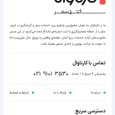
ما در کارناوال به عنوان جامع‌ترین پلتفرم رزرو خدمات سفر و گردشگری در ایران،
سفر را از لحظه‌ تصمیم‌گیری تا ثبت تجربه‌ای ماندگار معنا می‌کنیم؛ در این مسیر‍
ماموریت‌مان اراﺋــﻪ خدمات رزرو آسان، راهنمای واقعی و ترویج حال خوبی‌ست که
با دعوت به حرکت، پویایی و شادی جمعی همراه باشد.
تماس با کارناوال
021 9101 3530
پشتیبانی 7 صبح تا 1 بامداد:
درباره ما
ارتباط با ما
شرایط و ضوابـط
دسترسی سریع