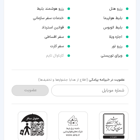
رزرو هتل
رزرو هوشمند بلیط
بلیط هواپیما
خدمات سفر سازمانی
بلیط اتوبوس
قوانین استرداد
اجاره ویلا
سفر اقساطی
رزرو تور
سفر کارت
ویزای توریستی
کارناوال تایم
عضویت در خبرنامه پیامکی
(اطلاع از هدایا جشنواره‌ها و تخفیف‌ها)
شماره موبایل
عضویت