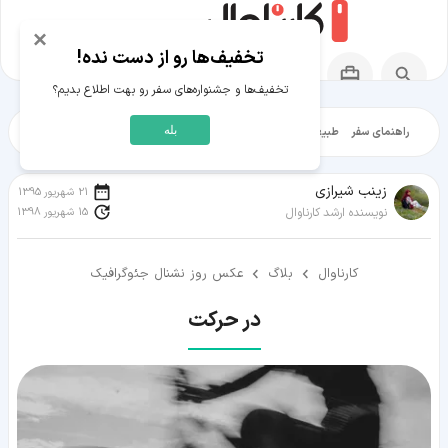
×
تخفیف‌ها رو از دست نده!
تخفیف‌ها و جشنواره‌های سفر رو بهت اطلاع بدیم؟
بله
راهنمای سفر
طبیعت‌گردی
تاریخ‌گردی
شهرگردی
ایرانگرد
مقالات آموز
زينب شيرازی
21 شهریور 1395
15 شهریور 1398
نویسنده ارشد کارناوال
کارناوال
بلاگ
عکس روز نشنال جئوگرافیک
در حرکت