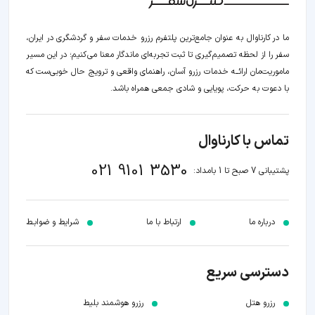
ما در کارناوال به عنوان جامع‌ترین پلتفرم رزرو خدمات سفر و گردشگری در ایران،
سفر را از لحظه‌ تصمیم‌گیری تا ثبت تجربه‌ای ماندگار معنا می‌کنیم؛ در این مسیر‍
ماموریت‌مان اراﺋــﻪ خدمات رزرو آسان، راهنمای واقعی و ترویج حال خوبی‌ست که
با دعوت به حرکت، پویایی و شادی جمعی همراه باشد.
تماس با کارناوال
021 9101 3530
پشتیبانی 7 صبح تا 1 بامداد:
درباره ما
ارتباط با ما
شرایط و ضوابـط
دسترسی سریع
رزرو هتل
رزرو هوشمند بلیط