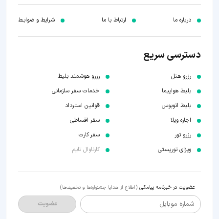
درباره ما
ارتباط با ما
شرایط و ضوابـط
دسترسی سریع
رزرو هتل
رزرو هوشمند بلیط
بلیط هواپیما
خدمات سفر سازمانی
بلیط اتوبوس
قوانین استرداد
اجاره ویلا
سفر اقساطی
رزرو تور
سفر کارت
ویزای توریستی
کارناوال تایم
عضویت در خبرنامه پیامکی
(اطلاع از هدایا جشنواره‌ها و تخفیف‌ها)
شماره موبایل
عضویت