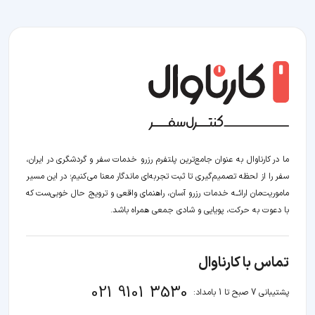
ما در کارناوال به عنوان جامع‌ترین پلتفرم رزرو خدمات سفر و گردشگری در ایران،
سفر را از لحظه‌ تصمیم‌گیری تا ثبت تجربه‌ای ماندگار معنا می‌کنیم؛ در این مسیر‍
ماموریت‌مان اراﺋــﻪ خدمات رزرو آسان، راهنمای واقعی و ترویج حال خوبی‌ست که
با دعوت به حرکت، پویایی و شادی جمعی همراه باشد.
تماس با کارناوال
021 9101 3530
پشتیبانی 7 صبح تا 1 بامداد: