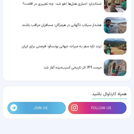
استاندارد اجباری هتل‌ها لغو شد؛ چه تغییری در اقامت؟
هشدار سیلاب ناگهانی در هرمزگان؛ مسافران مراقب باشند
ترند تازه سفر به میراث جهانی یونسکو؛ فرصتی برای ایران
مرمت 149 اثر تاریخی آسیب‌دیده آغاز شد
همراه کارناوال باشید
JOIN US
FOLLOW US