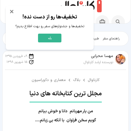
×
تخفیف‌ها رو از دست نده!
تخفیف‌ها و جشنواره‌های سفر رو بهت اطلاع بدیم؟
بله
راهنمای سفر
طبیعت‌گردی
تاریخ‌گردی
شهرگردی
ایرانگرد
مقالات آموز
مهسا محرابی
09 فروردین 1395
15 شهریور 1398
نویسنده ارشد کارناوال
کارناوال
بلاگ
معماری و دکوراسیون
مجلل ترین کتابخانه های دنیا
من یار مهربانم دانا و خوش بیانم
گویم سخن فراوان با آنکه بی زبانم....