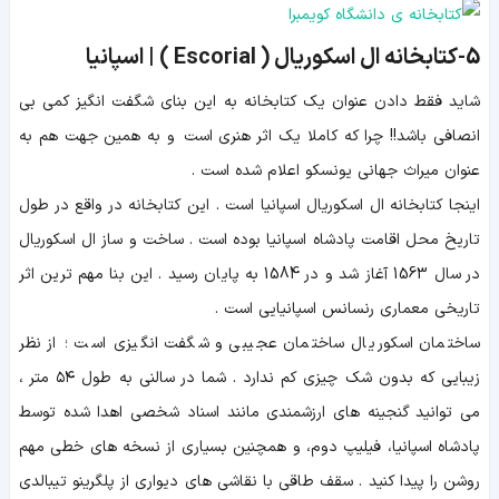
5-کتابخانه ال اسکوریال ( Escorial ) | اسپانیا
شاید فقط دادن عنوان یک کتابخانه به این بنای شگفت انگیز کمی بی
انصافی باشد!! چرا که کاملا یک اثر هنری است و به همین جهت هم به
عنوان میراث جهانی یونسکو اعلام شده است .
اینجا کتابخانه
ال اسکوریال اسپانیا است . این کتابخانه در واقع در طول
تاریخ محل اقامت پادشاه اسپانیا بوده است . ساخت و ساز ال اسکوریال
در سال 1563 آغاز شد و در 1584 به پایان رسید . این بنا مهم ترین اثر
تاریخی معماری رنسانس اسپانیایی است .
ساختمان اسکوریال ساختمان عجیبی و شگفت انگیزی است ؛ از نظر
زیبایی که بدون شک چیزی کم ندارد . شما در سالنی به طول ۵۴ متر ،
می توانید گنجینه های ارزشمندی مانند اسناد شخصی اهدا شده توسط
پادشاه اسپانیا، فیلیپ دوم، و همچنین بسیاری از نسخه های خطی مهم
روشن را پیدا کنید . سقف طاقی با نقاشی های دیواری از پلگرینو تیبالدی