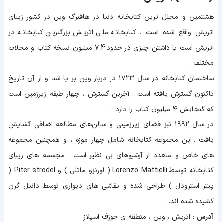
هشتمین و مجلل ترین کتابخانه دنیا در
هافبرگ وین در کشور زیبای
اتریش واقع شده است .
کتابخانه ملی اتریش بزرگترین کتابخانه در
اتریش است با داشتن چیزی در حدود 7.4 میلیون نسخه کتاب و مجلات
مختلف .
ساختمان كتابخانه در سال ۱۷۲۳ در دربار وین بر پا شد و از آن تاریخ
تاكنون گسترش یافته است . آخرین گسترش ، چهار طبقه زیرزمین است
كه گنجایش ۴ میلیون كتاب را دارد .
در سال ۱۹۹۲ نیز فضای زیرزمینی و سالن‌های مطالعه اضافی گشایش
یافت . این مجموعه کتابخانه شامل چهار موزه ، و همچنین مجموعه
های خاص و متعدد از آرشیوهای بی نظیر است . مجسمه های زیبای
کتابخانه توسط Lorenzo Mattielli ( لورنزو ماتلی ) و Piter strodel (
پیتر استرودل ) طراحی شده و نقاشی های دیواری توسط دانیل گرن
کشیده شده اند..
آدرس
: اتریش ، وین ، منطقه ی جوزف اسپلاز