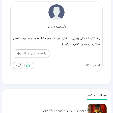
دکتربهاره دادرس
چه کتابخانه های زیبایی......شاید من اگه برم فقط محو در و دیوار بشم و
اصلا یادم بره باید کتاب بخونم :)
پاسخ به این دیدگاه
02 آذر 1394
1
0
مطالب مرتبط
بهترین هتل های مشهد نزدیک حرم