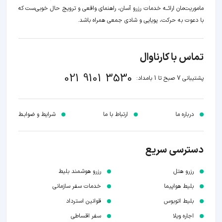
ماموریت‌مان اراﺋــﻪ خدمات رزرو آسان، راهنمای واقعی و ترویج حال خوبی‌ست که
با دعوت به حرکت، پویایی و شادی جمعی همراه باشد.
تماس با کارناوال
021 9101 3530
پشتیبانی 7 صبح تا 1 بامداد:
درباره ما
ارتباط با ما
شرایط و ضوابـط
دسترسی سریع
رزرو هتل
رزرو هوشمند بلیط
بلیط هواپیما
خدمات سفر سازمانی
بلیط اتوبوس
قوانین استرداد
اجاره ویلا
سفر اقساطی