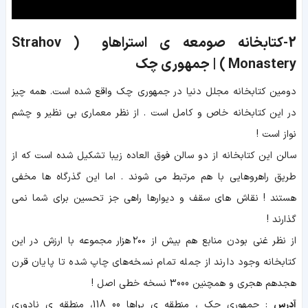
2-کتابخانه صومعه ی استراهاو ( Strahov
Monastery ) | جمهوری چک
دومین کتابخانه مجلل دنیا در جمهوری چک واقع شده است. همه چیز
در این کتابخانه خاص و کامل است . از نظر معماری بی نظیر و چشم
نواز است !
سالن این کتابخانه
از
دو سالن
فوق العاده زیبا تشکیل شده است که از
طریق راهروهایی با هم مرتبط می شوند . اما این گذرگاه ها مخفی
هستند ! نقاش های سقف و دیوارها راهی جز تحسین برای شما نمی
گذارند !
از نظر غنی بودن منابع هم بیش از ۲۰۰ هزار مجموعه با ارزش در این
کتابخانه وجود دارند از جمله تمام نسخه‌های چاپ شده تا پایان قرن
هجدهم هجری و همچنین 3000 نسخه خطی اصل !
آدرس
:
جمهوری چک ، منطقه ی پراها 00 118، منطقه ی نادوری