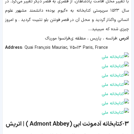
با تغییر محل اقامت پادشاهان، از قصری به قصر دیگر تغییر می‌کرد. در
سال ۱۵۲۳ سرپرستی کتابخانه به «گیوم بوده» دانشمند مشهور علوم
انسانی واگذار گردید و محل آن در قصر فونتن بلو تثبیت گردید . و امروز
چیزی شده که میبینید....
آدرس
:فرانسه ، پاریس ، منطقه ی فرانسوا موریاک
Address
:
Quai François Mauriac, 75013 Paris, France
3-کتابخانه آدمونت ابی ( Admont Abbey ) | اتریش