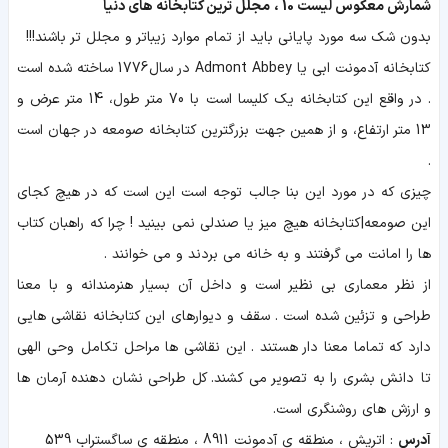
شمارش معکوس لیست 10 ، مجلل ترین کتابخانه های دنیا
بدون شک سه مورد پایانی باید از تمام موارد زیباتر و مجلل تر باشند!!!
کتابخانه آدمونت ابی یا Admont Abbey در سال 1776 ساخته شده است
. در واقع این کتابخانه یک کلیسا است با 70 متر طول، 14 متر عرض و
13 متر ارتفاع، و از همین جهت بزرگترین کتابخانه صومعه در جهان است
.
چیزی که در مورد این بنا جالب توجه است این است که در هیچ کجای
این صومعه|کتابخانه هیچ میز یا صندلی نمی بینید ! چرا که راهبان کتاب
ها را امانت می گرفتند و به خانه می بردند و می خوانند .
از نظر معماری بی نظیر است و داخل آن بسیار هنرمندانه و با معنا
طراحی و تزئین شده است . سقف و دیوارهای این کتابخانه نقاشی هایی
دارد که تماما معنا دار هستند . این نقاشی ها مراحل تکامل وحی الهی
تا دانش بشری را به تصویر می کشند. کل طراحی نشان دهنده آرمان ها
و ارزش های روشنگری است.
آدرس
: اتریش ، منطقه ی آدمونت 8911 ، منطقه ی ساگستراب 539