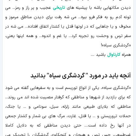
دیدن مکانهایی باشه با پیشینه های
تاریخی
عجیب و پر راز و رمز... می
تونه آدم رو به فکر فرو ببره... می شه رفت برای دیدن مناطق مرموز و
مخوف و یا جاهایی که در اونها قتل یا کشتار اتفاق افتاده... می شه در
سفر ترس و وحشت رو تجربه کرد... یا غم و اندوه... و همه اینها یعنی،
«گردشگری سیاه»!
همراه
کارناوال
باشید ....
آنچه باید در مورد " گردشگری سیاه" بدانید
«گردشگری سیاه»، یکی از انواع توریسم است و به سفرهایی گفته می شود
که برای بازدید از شهرها و مناطقی که گرفتار مصیبت شده اند می روند...
مناطقی که بلایای طبیعی مانند زلزله، سیل، سونامی و ... یا جنگ،
حملات تروریستی و ... یا قتل، غارت، مرگ های بی شمار و کشتار جمعی
در آنها رخ داده است.... حتی دیدن مناطقی که به دلایل کاملا
غیرطبیعی، حس ترس و هیجان و کنجکاوی گردشگران را تحریک می