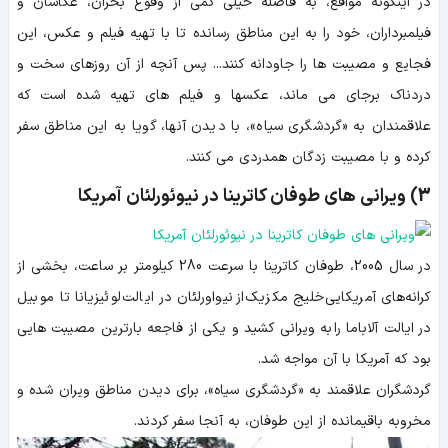
در اینگونه مواقع، به فاصله خیلی کمی از وقوع بحران، عکاسان و
فیلمبرداران، خود را به این مناطق رسانده تا با تهیه فیلم و عکس، این
فجایع و مصیبت ها را جاودانه کنند... پس آنچه از آن روزهای سخت و
دردناک برجای می ماند، عکسها و فیلم های تهیه شده است که
علاقمندان به «گردشگری سیاه»، با دیدن آنها، گویا به این مناطق سفر
کرده و با مصیبت زدگان همدردی می کنند.
3) ویرانی های طوفان کاترینا در نیوئورلئان آمریکا
در سال 2005، طوفان کاترینا با سرعت 280 کیلومتر بر ساعت، بخشی از
کرانه‌های آمریکایی خلیج مکزیک از نیواورلئان در ایالت لوئیزیانا تا موبیل
در ایالت آلاباما را به ویرانی کشید و یکی از فاجعه بارترین مصیبت هایی
بود که آمریکا با آن مواجه شد.
گردشگران علاقمند به «گردشگری سیاه»، برای دیدن مناطق ویران شده و
مخروبه باقیمانده از این طوفان، به آنجا سفر کردند.