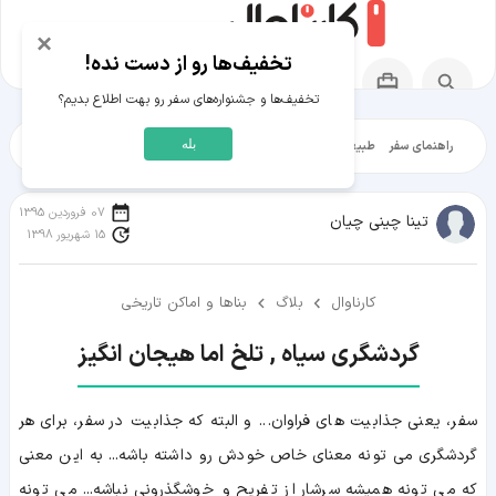
×
تخفیف‌ها رو از دست نده!
تخفیف‌ها و جشنواره‌های سفر رو بهت اطلاع بدیم؟
بله
راهنمای سفر
طبیعت‌گردی
تاریخ‌گردی
شهرگردی
ایرانگرد
مقالات آموز
07 فروردین 1395
تینا چینی چیان
15 شهریور 1398
کارناوال
بلاگ
بناها و اماکن تاریخی
گردشگری سیاه , تلخ اما هیجان انگیز
سفر، یعنی جذابیت های فراوان... و البته که جذابیت در سفر، برای هر
گردشگری می تونه معنای خاص خودش رو داشته باشه... به این معنی
که می تونه همیشه سرشار از تفریح و خوشگذرونی نباشه... می تونه