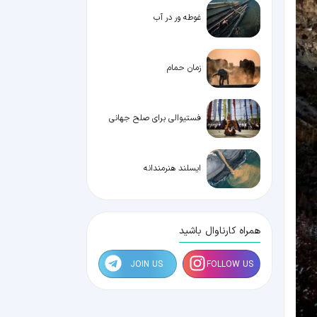
غوطه ور در آب
زمان حمام
فستیوالی برای صلح جهانی
ایسلند هنرمندانه
همراه کارناوال باشید
JOIN US
FOLLOW US