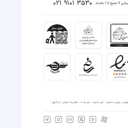
021 9101 3530
صبح تا 1 بامداد:
وبوس تهران مشهد
تور مشهد
تور رشت
هواپیما تهران استانبول