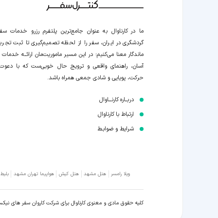
ما در کارناوال به عنوان جامع‌ترین پلتفرم رزرو خدمات سف
گردشگری در ایران، سفر را از لحظه‌ تصمیم‌گیری تا ثبت تجربه
ماندگار معنا می‌کنیم؛ در این مسیر‍ ماموریت‌مان اراﺋــﻪ خدمات ر
آسان، راهنمای واقعی و ترویج حال خوبی‌ست که با دعوت
حرکت، پویایی و شادی جمعی همراه باشد.
دربــاره کارنـــاوال
ارتباط با کارناوال
شرایط و ضوابـط
ویلا رامسر
هتل مشهد
هتل کیش
هواپیما تهران مشهد
بلیط
کلیه حقوق مادی و معنوی کارناوال برای شرکت کاروان سفر های نیک