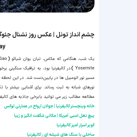
چشم انداز تونل | عکس روز نشنال جئوگ
ay
یک شب، هنگامی که عکاس،
تیان یوان شیائو
(
Tianyuan Xiao
Yosemite
)
در کالیفرنیا بود، به ترافیک سنگینی بر
مسیر نور اتومبیل ها در پایین‌دست شد. در این لحظه لن
نورهای شبانه به ثبت رساند. برای آشنایی بیشتر با 
مطالعه مطالب زیر می توانید با برخی جاذبه های کالیفرن
خانه وینچستر کالیفرنیا | جولان ارواح در عمارتی لوکس
پیچ نعل اسبی آمریکا | مکانی شگفت انگیز و زیبا
کویر اسرار آمیز کالیفرنیا
ساحلی با سنگ های شیشه ای ; کالیفرنیا