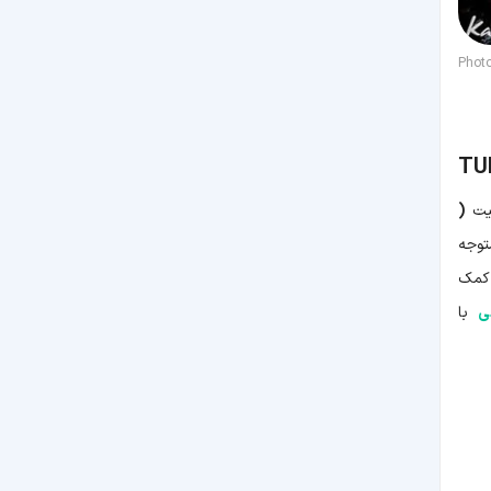
Phot
TUN
میت
(
توجه
 کمک
نی
با