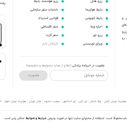
رزرو هتل
رزرو هوشمند بلیط
پشتیبانی 7 
بلیط هواپیما
خدمات سفر سازمانی
ر و
بلیط اتوبوس
قوانین استرداد
‌ای
اجاره ویلا
سفر اقساطی
زرو
رزرو تور
سفر کارت
 به
ویزای توریستی
کارناوال تایم
عضویت در خبرنامه پیامکی
(اطلاع از هدایا جشنواره‌ها و تخفیف‌ها)
شماره موبایل
عضویت
 هواپیما تهران کیش
ویلا شمال
تور ژاپن
تور استانبول
سوئیت مشهد
هتل تهران
هواپیما تهران اهواز
ات
سام محفوظ است. استفاده از محتوای سایت تنها در صورت پذیرش
شرایط و ضوابط
امکان پذیر است.