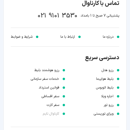
تماس با کارناوال
021 9101 3530
پشتیبانی 7 صبح تا 1 بامداد:
درباره ما
ارتباط با ما
شرایط و ضوابـط
دسترسی سریع
رزرو هتل
رزرو هوشمند بلیط
بلیط هواپیما
خدمات سفر سازمانی
بلیط اتوبوس
قوانین استرداد
اجاره ویلا
سفر اقساطی
رزرو تور
سفر کارت
ویزای توریستی
کارناوال تایم