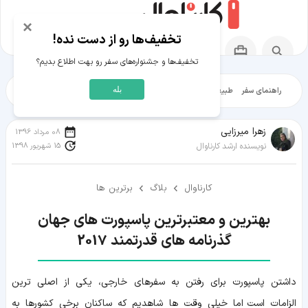
×
تخفیف‌ها رو از دست نده!
تخفیف‌ها و جشنواره‌های سفر رو بهت اطلاع بدیم؟
بله
راهنمای سفر
طبیعت‌گردی
تاریخ‌گردی
شهرگردی
ایرانگرد
مقالات آموز
زهرا میرزایی
08 مرداد 1396
15 شهریور 1398
نویسنده ارشد کارناوال
کارناوال
بلاگ
برترین ها
گذرنامه های قدرتمند 2017
داشتن پاسپورت برای رفتن به سفرهای خارجی، یکی از اصلی ترین
الزامات است اما خیلی وقت ها شاهدیم که ساکنان برخی کشورها به