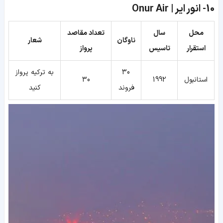
10-
انور ایر | Onur Air
محل
سال
تعداد مقاصد
ناوگان
شعار
استقرار
تاسیس
پرواز
30
به ترکیه پرواز
استانبول
1992
30
فروند
کنید