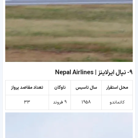
9-
نپال ایرلاینز | Nepal Airlines
محل استقرار
سال تاسیس
ناوگان
تعداد مقاصد پرواز
کاتماندو
1958
9 فروند
33