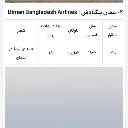
2-
بیمان بنگلادش | Biman Bangladesh Airlines
محل
سال
تعداد مقاصد
ناوگان
شعار
استقرار
تاسیس
پرواز
خانه ی شما در
داکا
1972
12فروند
18
آسمان