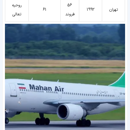
56
روحیه
تهران
1992
61
فروند
تعالی