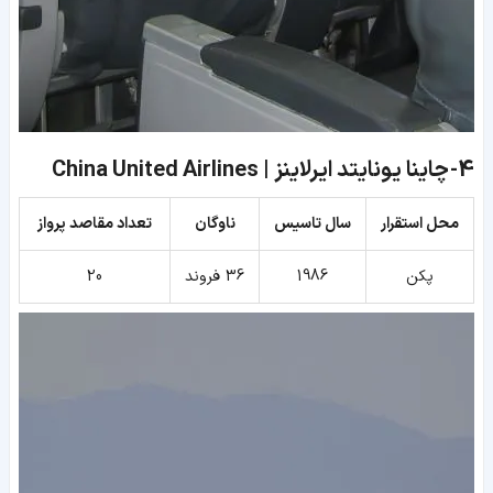
4-
چاینا یونایتد ایرلاینز | China United Airlines
محل استقرار
سال تاسیس
ناوگان
تعداد مقاصد پرواز
پکن
1986
36 فروند
20