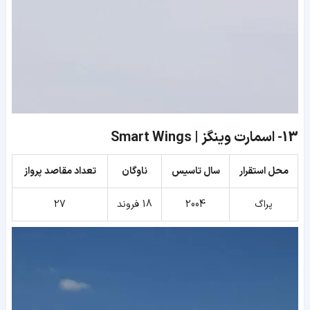
13-
اسمارت وینگز | Smart Wings
محل استقرار
سال تاسیس
ناوگان
تعداد مقاصد پرواز
پراگ
2004
18 فروند
27