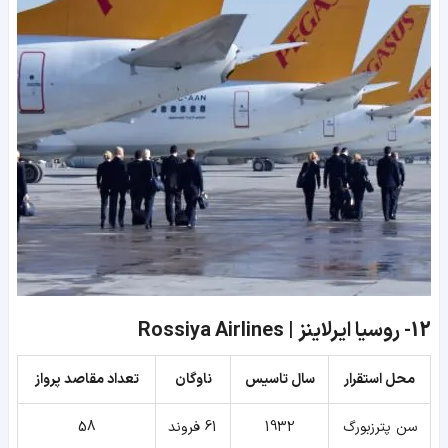
12-
روسیا ایرلاینز | Rossiya Airlines
محل استقرار
سال تاسیس
ناوگان
تعداد مقاصد پرواز
سن پترزبورگ
1932
61 فروند
58