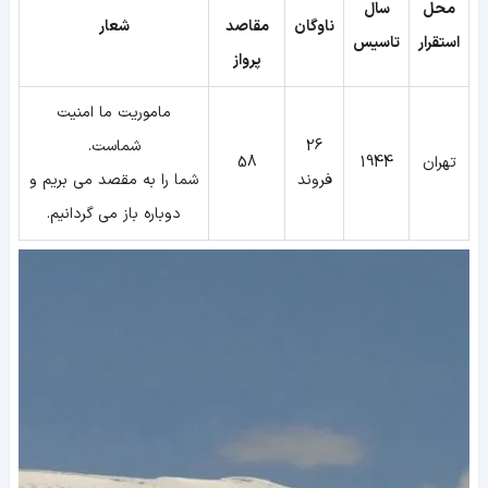
محل
سال
ناوگان
مقاصد
شعار
استقرار
تاسیس
پرواز
ماموریت ما امنیت
26
شماست.
تهران
1944
58
فروند
شما را به مقصد می بریم و
دوباره باز می گردانیم.