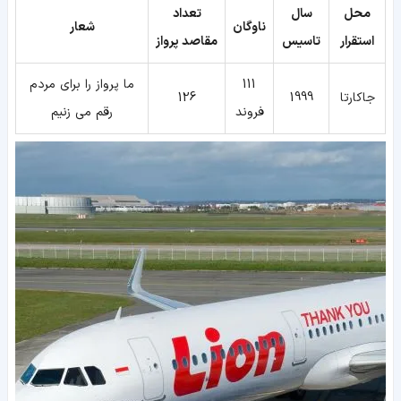
محل
سال
تعداد
ناوگان
شعار
استقرار
تاسیس
مقاصد پرواز
111
ما پرواز را برای مردم
جاکارتا
1999
126
فروند
رقم می زنیم