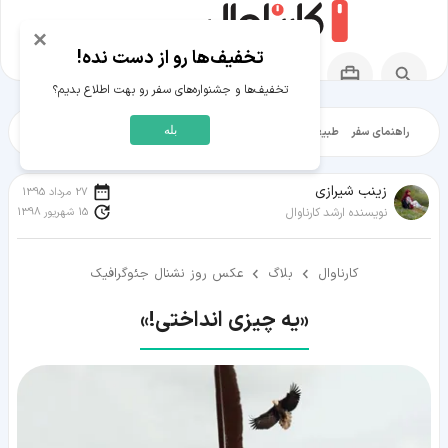
×
تخفیف‌ها رو از دست نده!
تخفیف‌ها و جشنواره‌های سفر رو بهت اطلاع بدیم؟
بله
راهنمای سفر
طبیعت‌گردی
تاریخ‌گردی
شهرگردی
ایرانگرد
مقالات آموز
زينب شيرازی
27 مرداد 1395
15 شهریور 1398
نویسنده ارشد کارناوال
کارناوال
بلاگ
عکس روز نشنال جئوگرافیک
«یه چیزی انداختی!»