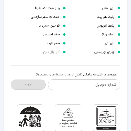
رزرو هتل
رزرو هوشمند بلیط
بلیط هواپیما
خدمات سفر سازمانی
بلیط اتوبوس
قوانین استرداد
اجاره ویلا
سفر اقساطی
رزرو تور
سفر کارت
ویزای توریستی
کارناوال تایم
عضویت در خبرنامه پیامکی
(اطلاع از هدایا جشنواره‌ها و تخفیف‌ها)
شماره موبایل
عضویت