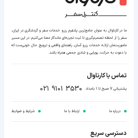
ما در کارناوال به عنوان جامع‌ترین پلتفرم رزرو خدمات سفر و گردشگری در ایران،
سفر را از لحظه‌ تصمیم‌گیری تا ثبت تجربه‌ای ماندگار معنا می‌کنیم؛ در این مسیر‍
ماموریت‌مان اراﺋــﻪ خدمات رزرو آسان، راهنمای واقعی و ترویج حال خوبی‌ست که
با دعوت به حرکت، پویایی و شادی جمعی همراه باشد.
تماس با کارناوال
021 9101 3530
پشتیبانی 7 صبح تا 1 بامداد:
درباره ما
ارتباط با ما
شرایط و ضوابـط
دسترسی سریع