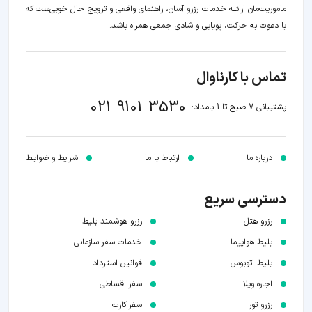
ماموریت‌مان اراﺋــﻪ خدمات رزرو آسان، راهنمای واقعی و ترویج حال خوبی‌ست که
با دعوت به حرکت، پویایی و شادی جمعی همراه باشد.
تماس با کارناوال
021 9101 3530
پشتیبانی 7 صبح تا 1 بامداد:
درباره ما
ارتباط با ما
شرایط و ضوابـط
دسترسی سریع
رزرو هتل
رزرو هوشمند بلیط
بلیط هواپیما
خدمات سفر سازمانی
بلیط اتوبوس
قوانین استرداد
اجاره ویلا
سفر اقساطی
رزرو تور
سفر کارت