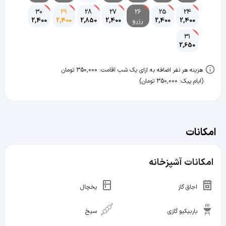
30
29
28
27
26
25
24
2,400
2,400
رزرو
2,400
2,850
2,400
2,400
31
2,650
هزینه هر نفر اضافه به ازای یک شب اقامت:
350,000
تومان
(ایام پیک: 350,000 تومان)
امکانات
امکانات آشپزخانه
اجاق گاز
یخچال
باربیکیو گازی
سیخ