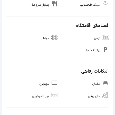
سینک ظرفشویی
وسایل سرو غذا
فضاهای اقامتگاه
تراس
حیاط
پارکینگ روباز
امکانات رفاهی
مبلمان
تلویزیون
جارو برقی
میز ناهارخوری