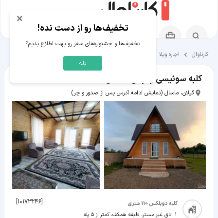
×
تخفیف‌ها رو از دست نده!
تخفیف‌ها و جشنواره‌های سفر رو بهت اطلاع بدیم؟
کارناوال
اجاره ویلا
اقامتگاه‌های ماسال
بله
کلبه سوئیسی ونوس ماسال
گیلان، ماسال
(نمایش ادامه آدرس پس از صدور واچر)
]
10173246
[
کلبه دوبلکس 110 متری
1 اتاق غیر مستر، طبقه همکف، کمتر از ۵ پله