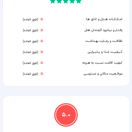
5
امــکــانــات هــتـل و اتـاق هـا
(
فوق العاده
)
5
رفـتــار و بـرخـورد کارمندان هتل
(
فوق العاده
)
5
نظافــت و رعـــایت بهــداشــت
(
فوق العاده
)
5
کــیـفـیــت غــذا و پــذیــرایــی
(
فوق العاده
)
5
کیفیت اقامت نسـبت به هـزینه
(
فوق العاده
)
5
موقــعیـت مـکانی و دسـترســی
(
فوق العاده
)
5.0