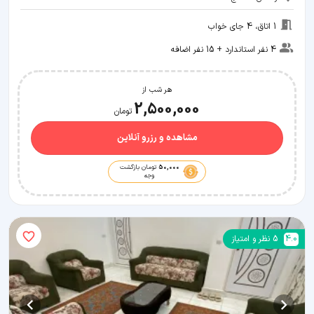
1 اتاق، 4 جای خواب
4 نفر استاندارد + 15 نفر اضافه
هر شب از
2,500,000
تومان
مشاهده و رزرو آنلاین
50,000
تومان بازگشت
وجه
4.0
5
نظر و امتیاز