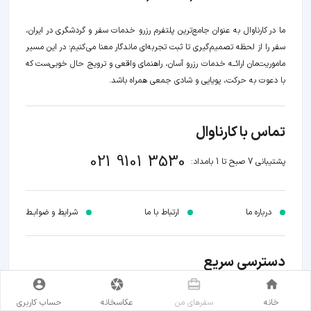
ما در کارناوال به عنوان جامع‌ترین پلتفرم رزرو خدمات سفر و گردشگری در ایران،
سفر را از لحظه‌ تصمیم‌گیری تا ثبت تجربه‌ای ماندگار معنا می‌کنیم؛ در این مسیر‍
ماموریت‌مان اراﺋــﻪ خدمات رزرو آسان، راهنمای واقعی و ترویج حال خوبی‌ست که
با دعوت به حرکت، پویایی و شادی جمعی همراه باشد.
تماس با کارناوال
021 9101 3530
پشتیبانی 7 صبح تا 1 بامداد:
درباره ما
ارتباط با ما
شرایط و ضوابـط
دسترسی سریع
رزرو هتل
رزرو هوشمند بلیط
خانه
سفر‌های من
عکاسخانه
حساب کاربری