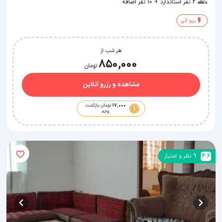
2 نفر استاندارد + 10 نفر اضافه
رزرو آنی
هر شب از
850,000
تومان
مشاهده و رزرو آنلاین
17,000
تومان بازگشت
وجه
4.6
9
نظر و امتیاز