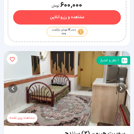
600,000
تومان
مشاهده و رزرو آنلاین
12,000
تومان بازگشت
وجه
5.0
1
نظر و امتیاز
مشاهده روی نقشه
سوییت هیرمن (2) سنندج