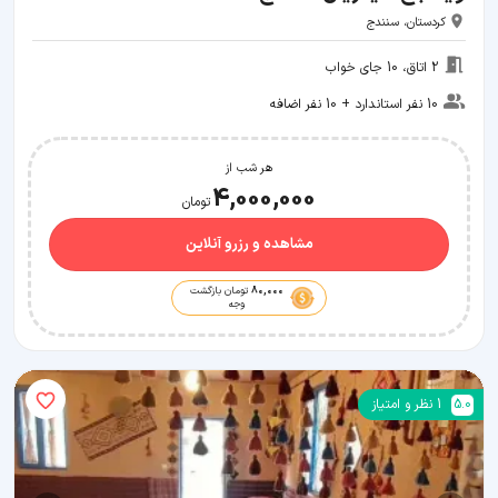
کردستان، سنندج
2 اتاق، 10 جای خواب
10 نفر استاندارد + 10 نفر اضافه
هر شب از
4,000,000
تومان
مشاهده و رزرو آنلاین
80,000
تومان بازگشت
وجه
5.0
1
نظر و امتیاز