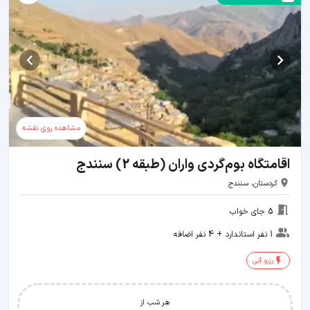
مشاهده روی نقشه
اقامتگاه بوم‌گردی واران (طبقه 2) سنندج
کردستان، سنندج
5 جای خواب
1 نفر استاندارد + 4 نفر اضافه
رزرو آنی
هر شب از