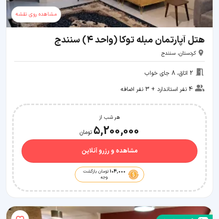
مشاهده روی نقشه
هتل آپارتمان مبله توکا (واحد ۴) سنندج
کردستان، سنندج
2 اتاق، 8 جای خواب
4 نفر استاندارد + 3 نفر اضافه
هر شب از
5,200,000
تومان
مشاهده و رزرو آنلاین
104,000
تومان بازگشت
وجه