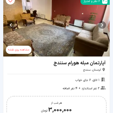
4.0
6
نظر و امتیاز
مشاهده روی نقشه
آپارتمان مبله هورام سنندج
کردستان، سنندج
1 اتاق، 6 جای خواب
2 نفر استاندارد + 4 نفر اضافه
هر شب از
3,000,000
تومان