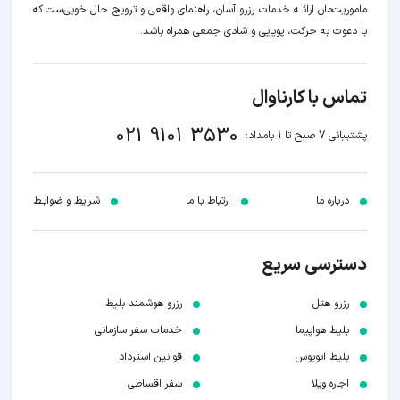
ماموریت‌مان اراﺋــﻪ خدمات رزرو آسان، راهنمای واقعی و ترویج حال خوبی‌ست که
با دعوت به حرکت، پویایی و شادی جمعی همراه باشد.
تماس با کارناوال
021 9101 3530
پشتیبانی 7 صبح تا 1 بامداد:
درباره ما
ارتباط با ما
شرایط و ضوابـط
دسترسی سریع
رزرو هتل
رزرو هوشمند بلیط
بلیط هواپیما
خدمات سفر سازمانی
بلیط اتوبوس
قوانین استرداد
اجاره ویلا
سفر اقساطی