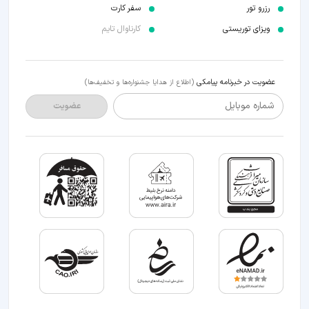
رزرو تور
سفر کارت
ویزای توریستی
کارناوال تایم
عضویت در خبرنامه پیامکی
(اطلاع از هدایا جشنواره‌ها و تخفیف‌ها)
شماره موبایل
عضویت