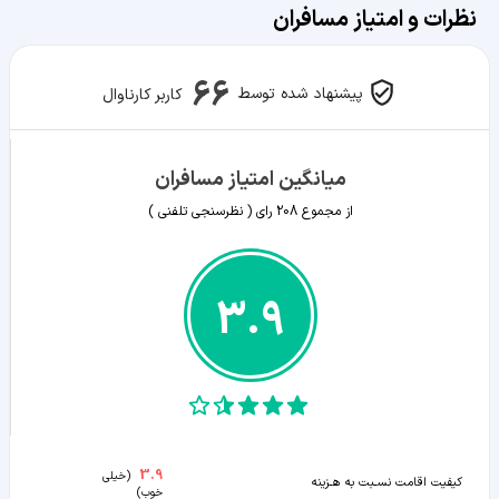
نظرات و امتیاز مسافران
66
پیشنهاد شده توسط
کاربر کارناوال
میانگین امتیاز مسافران
از مجموع
208
رای ( نظرسنجی تلفنی )
3.9
3.9
(
خیلی
کیفیت اقامت نسـبت به هـزینه
خوب
)