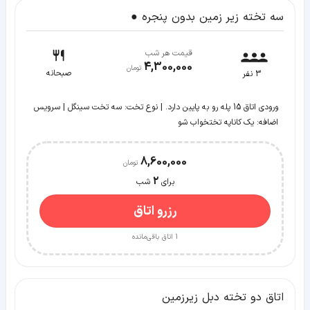
سه تخته زیر زمین بدون پنجره ●
قیمت هر شب
4,300,000
صبحانه
3
نفر
ورودی اتاق 15 پله رو به پایین دارد. | نوع تخت: سه تخت سینگل | سرویس
اضافه: یک کاناپه تختخواب شو
8,600,000
2
برای
شب
رزرو اتاق
1
اتاق باقی‌مانده
اتاق دو تخته دبل زیرزمین