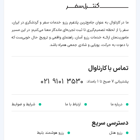
ما در کارناوال به عنوان جامع‌ترین پلتفرم رزرو خدمات سفر و گردشگری در ایران،
سفر را از لحظه‌ تصمیم‌گیری تا ثبت تجربه‌ای ماندگار معنا می‌کنیم؛ در این مسیر‍
ماموریت‌مان اراﺋــﻪ خدمات رزرو آسان، راهنمای واقعی و ترویج حال خوبی‌ست که
با دعوت به حرکت، پویایی و شادی جمعی همراه باشد.
تماس با کارناوال
021 9101 3530
پشتیبانی 7 صبح تا 1 بامداد:
درباره ما
ارتباط با ما
شرایط و ضوابـط
دسترسی سریع
رزرو هتل
رزرو هوشمند بلیط