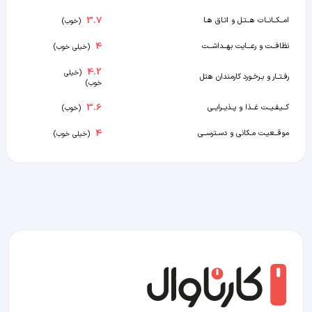
3.7
امــکــانــات هــتـل و اتـاق هـا
(
خوب
)
4
نظافــت و رعـــایت بهــداشــت
(
خیلی خوب
)
4.2
(
خیلی
رفـتــار و بـرخـورد کارمندان هتل
خوب
)
3.6
کــیـفـیــت غــذا و پــذیــرایــی
(
خوب
)
4
موقــعیـت مـکانی و دسـترســی
(
خیلی خوب
)