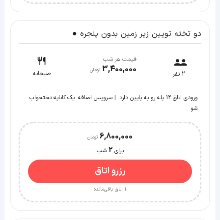
دو تخته تویین زیر زمین بدون پنجره ●
قیمت هر شب
3,400,000
صبحانه
2
نفر
ورودی اتاق 12 پله رو به پایین دارد. | سرویس اضافه: یک کاناپه تختخواب
شو
6,800,000
2
برای
شب
رزرو اتاق
1
اتاق باقی‌مانده