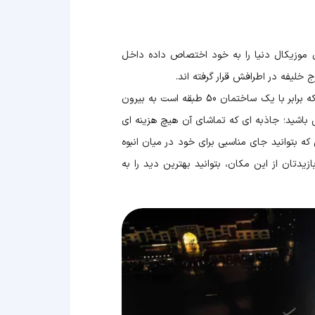
مای موزیکال دنیا را به خود اختصاص داده داخل
آبنمای دبی بلندترین فواره های دنیا را دارد و در هر نمایش می تواند 22 هزار گالون آب را تا ارتفاعی در حدود 150 متر که برابر با یک ساختمان 50 طبقه است به بیرون
قص زیبای آب در آبنمای دبی باشید؛ جاذبه ای که تماشای آن هیچ هزینه ای
ه بتوانید جای مناسبی برای خود در میان انبوه
یدتان از این مکان، بتوانید بهترین دید را به