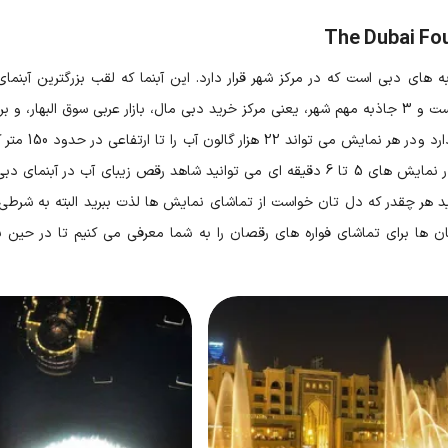
به های دبی است که در مرکز شهر قرار دارد. این آبنما که لقب بزرگترین آبن
افش قرار گرفته اند.
پرتاب کند. هر روز از ساعت 18 به بعد در نمایش های 5 تا 6 دقیقه ای می توانید شاهد ر
د هر چقدر که دل تان خواست از تماشای نمایش ها لذت ببرید البته به شرطی ک
ان ها برای تماشای فواره های رقصان را به شما معرفی می کنیم تا در حین باز