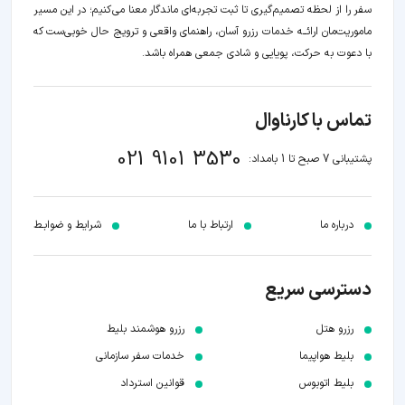
سفر را از لحظه‌ تصمیم‌گیری تا ثبت تجربه‌ای ماندگار معنا می‌کنیم؛ در این مسیر‍
ماموریت‌مان اراﺋــﻪ خدمات رزرو آسان، راهنمای واقعی و ترویج حال خوبی‌ست که
با دعوت به حرکت، پویایی و شادی جمعی همراه باشد.
تماس با کارناوال
021 9101 3530
پشتیبانی 7 صبح تا 1 بامداد:
درباره ما
ارتباط با ما
شرایط و ضوابـط
دسترسی سریع
رزرو هتل
رزرو هوشمند بلیط
بلیط هواپیما
خدمات سفر سازمانی
بلیط اتوبوس
قوانین استرداد