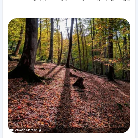
@Dehkade.Mardavij