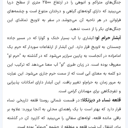
جنگل‌های متراکم و انبوهی را در ارتفاع 2500 متری از سطح دریا
می‌بینید که دارای گونه‌های گیاهی و درختان متنوع است و چشمه‌های
فراوانی در هر ناحیه آن می‌جوشد.
در سفر به لاویج تماشای این
جنگل‌های بکر را از دست ندهید.
آبشار حرام‌ او:
آبشاری با آب بسیار خنک و گوارا که در مسیر جاده
چمستان به لاویج قرار دارد. این آبشار از ارتفاعات سوردار که حرم یک
امامزاده‌ در آنجاست به پایین سرازیر می‌شود که در گذشته به "حرم او"
معروف بوده است. در زبان طبری "او" آب معنا می‌دهد که ترکیب این
دو کلمه به معنای آبی است که از سمت حرم جاری می‌شود. این عبارت
به مرور زمان به حرام‌او تغییر یافت. این آبشار دارای امکانات پذیرایی
و تفرجگاهی برای مهمانان گرامی است.
قلعه نساء در دیزنکلا:
در قسمت شمالی روستا قلعه تاریخی نساء
قرار دارد که بهتر است با یک راهنمای محلی به آنجا بروید؛ علاوه بر
باقی‌ مانده قلعه، لوله‌های سفالی را می‌بینید که کاربرد آن در گذشته
برای انتقال آب شرب قلعه و منطقه از چشمه "حرم‌او" بوده است.