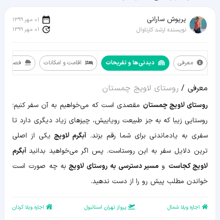
پریوش سارانی
01 مهر 1399
01 مهر 1399
نویسنده ارشد کارناوال
معرفی
دیدنی‌ها و تفریحات
اقامت و امکانات
فصل و لو
معرفی
معرفی /
روستای لاویج چمستان
دیدنی‌ها
و
روستای لاویج چمستان
مقصدی است که می‌خواهیم به آن سفر کنیم؛
تفریحات
اقامت
روستایی زیبا که به جز طبیعت رویاییش، چیزهای زیاد دیگری دارد تا
و
امکانات
سفری به یادماندنی برای شما رقم بزند.
آبگرم لاویج
یکی از اصلی
فصل
و
ترین دلایل سفر به این روستاست. پس اگر می‌خواهید بدانید
آبگرم
لوازم
لاویج کجاست
و
مسیر دسترسی به روستای لاویج
به چه صورت است
سفر
مسیر
خواندن مطلب پیش رو را از دست ندهید.
و
نقشه
تاریخچه
اجاره ویلا شمال
پرواز تهران استانبول
اجاره ویلا کردان
اطلاعات