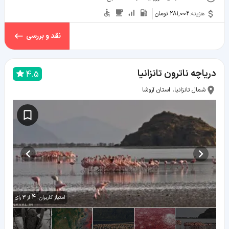
هزینه:
281,002 تومان
نقد و بررسی
دریاچه ناترون تانزانیا
4.5
شمال تانزانیا، استان آروشا
4
امتیاز کاربران:
از
3
رای