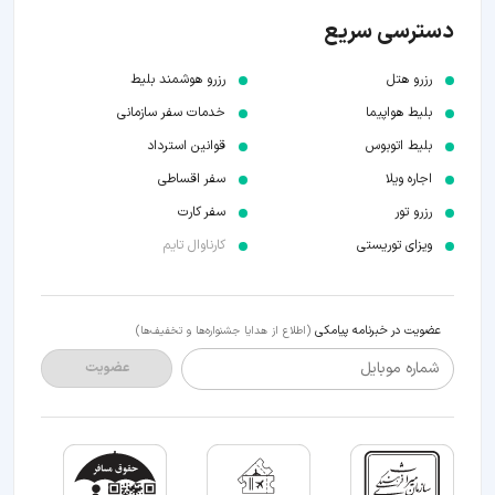
دسترسی سریع
رزرو هتل
رزرو هوشمند بلیط
بلیط هواپیما
خدمات سفر سازمانی
بلیط اتوبوس
قوانین استرداد
اجاره ویلا
سفر اقساطی
رزرو تور
سفر کارت
ویزای توریستی
کارناوال تایم
عضویت در خبرنامه پیامکی
(اطلاع از هدایا جشنواره‌ها و تخفیف‌ها)
شماره موبایل
عضویت