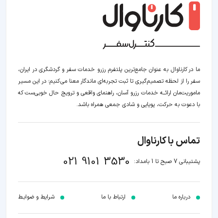
ما در کارناوال به عنوان جامع‌ترین پلتفرم رزرو خدمات سفر و گردشگری در ایران،
سفر را از لحظه‌ تصمیم‌گیری تا ثبت تجربه‌ای ماندگار معنا می‌کنیم؛ در این مسیر‍
ماموریت‌مان اراﺋــﻪ خدمات رزرو آسان، راهنمای واقعی و ترویج حال خوبی‌ست که
با دعوت به حرکت، پویایی و شادی جمعی همراه باشد.
تماس با کارناوال
021 9101 3530
پشتیبانی 7 صبح تا 1 بامداد:
درباره ما
ارتباط با ما
شرایط و ضوابـط