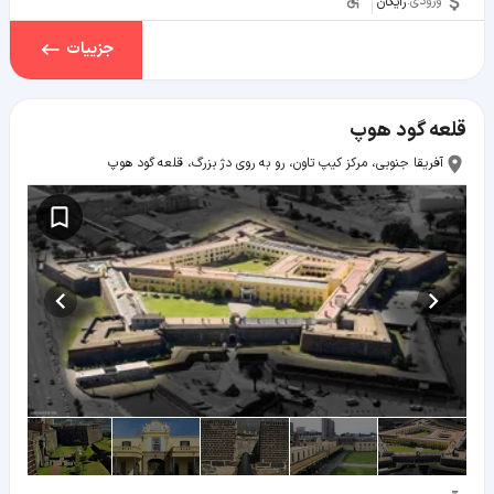
ورودی:
رایگان
جزییات
قلعه گود هوپ
آفریقا جنوبی، مرکز کیپ تاون، رو به روی دژ بزرگ، قلعه گود هوپ