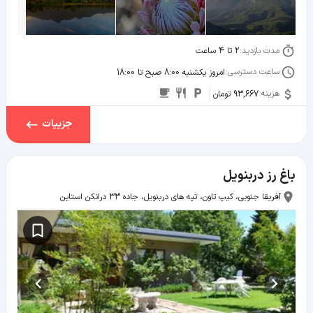
مدت بازدید:
2 تا 4 ساعت
ساعت دسترسی:
امروز یکشنبه 8:00 صبح تا 18:00
هزینه:
93,667 تومان
جزییات
باغ رز دربنویل
آفریقا جنوبی، کیپ تاون، تپه های دربنویل، جاده 33 درانکن استاین