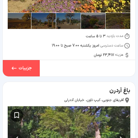
مدت بازدید:
3 تا 5 ساعت
ساعت دسترسی:
امروز یکشنبه 7:00 صبح تا 19:00
هزینه:
23,417 تومان
جزییات
باغ آردرن
آفریقای جنوبی، کیپ تاون، خیابان آددرلی