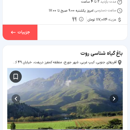
مدت بازدید:
2 تا 4 ساعت
ساعت دسترسی:
امروز یکشنبه 9:00 صبح تا 17:00
هزینه:
117,084 تومان
جزییات
باغ گیاه شناسی روت
آفریقای جنوبی، کیپ غربی، شهر جورج، منطقه کمفرز دریفت، خیابان 49 کلدون