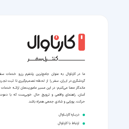
ما در کارناوال به عنوان جامع‌ترین پلتفرم رزرو خدمات سف
گردشگری در ایران، سفر را از لحظه‌ تصمیم‌گیری تا ثبت تجربه
ماندگار معنا می‌کنیم؛ در این مسیر‍ ماموریت‌مان اراﺋــﻪ خدمات ر
آسان، راهنمای واقعی و ترویج حال خوبی‌ست که با دعوت
حرکت، پویایی و شادی جمعی همراه باشد.
دربــاره کارنـــاوال
ارتباط با کارناوال