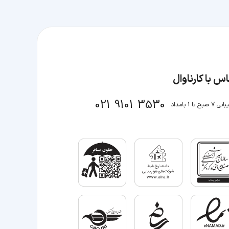
س با کارناوال
021 9101 3530
صبح تا 1 بامداد: