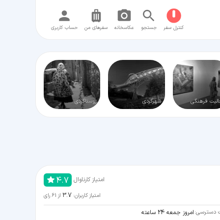
کنترل سفر
جستجو
عکاسخانه
سفر‌های من
حساب کاربری
لیت فرهنگی
شهرگردی
روستاگردی
4.7
امتیاز کارناوال
3.7
امتیاز کاربران:
از
61
رای
 دسترسی:
امروز جمعه 24 ساعته