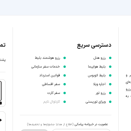
دسترسی سریع
تما
رزرو هتل
رزرو هوشمند بلیط
پشتیبانی 7 
بلیط هواپیما
خدمات سفر سازمانی
ر و
بلیط اتوبوس
قوانین استرداد
‌ای
اجاره ویلا
سفر اقساطی
زرو
رزرو تور
سفر کارت
 به
ویزای توریستی
کارناوال تایم
عضویت در خبرنامه پیامکی
(اطلاع از هدایا جشنواره‌ها و تخفیف‌ها)