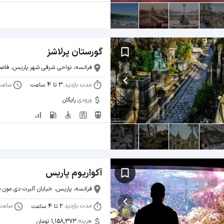
گورستان پرلاشز
فرانسه، نواحی شرقی شهر پاریس، فاصله 3 کیلومتری از مرکز شهر، خیابان 16
مدت بازدید:
ساعت
3 تا 4 ساعت
ورودی:
رایگان
آکواریوم پاریس
فرانسه، پاریس، خیابان آلبرت دی مون 5
مدت بازدید:
ساعت
2 تا 4 ساعت
هزینه:
1,158,373 تومان