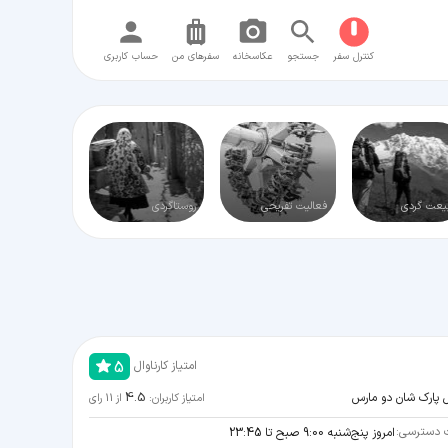
کنترل سفر
جستجو
عکاسخانه
سفر‌های من
حساب کاربری
یعت گردی
فعالیت تفریحی
روستاگردی
5
امتیاز کارناوال
4.5
امتیاز کاربران:
از
11
رای
 دسترسی:
امروز پنج‌شنبه 9:00 صبح تا 23:45