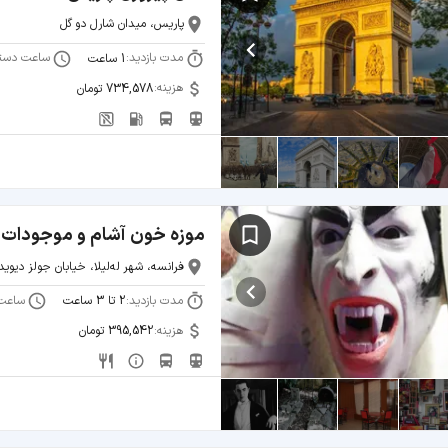
پاریس، میدان شارل دو گل
مدت بازدید:
ساعت دست
1 ساعت
هزینه:
734,578 تومان
موزه خون آشام و موجودات ا
فرانسه، شهر له‌لیلا، خیابان جولز دیوید
مدت بازدید:
ساعت
2 تا 3 ساعت
هزینه:
395,542 تومان