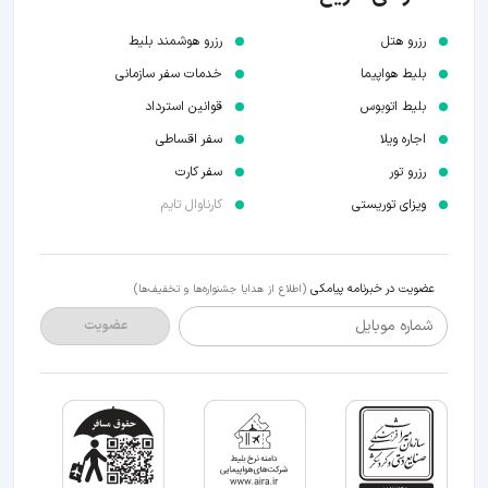
رزرو هتل
رزرو هوشمند بلیط
بلیط هواپیما
خدمات سفر سازمانی
بلیط اتوبوس
قوانین استرداد
اجاره ویلا
سفر اقساطی
رزرو تور
سفر کارت
ویزای توریستی
کارناوال تایم
عضویت در خبرنامه پیامکی
(اطلاع از هدایا جشنواره‌ها و تخفیف‌ها)
شماره موبایل
عضویت