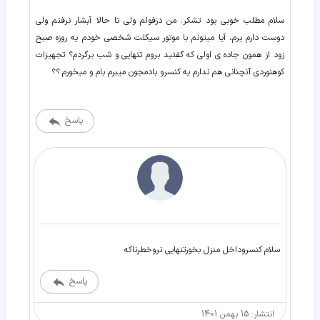
سلام مطلب خوبی بود تشکر. من دزفولم ولی تا حالا آبشار نرفتم ولی
دوست دارم برم، آیا میتونم با موتور سیکلت شخصی خودم یه روزه صبح
زود از همون جاده ی اولی که گفتید بروم تنهایی و شب برگردم؟ تجهیزات
کوهنوردی آنچنانی هم ندارم یه کنسرو بادمجون میبرم بام و میخورم.؟؟
پاسخ
سلام کنسروداخل منزل بخورتنهایی نروخطرناکه
پاسخ
انتشار: 15 بهمن 1401