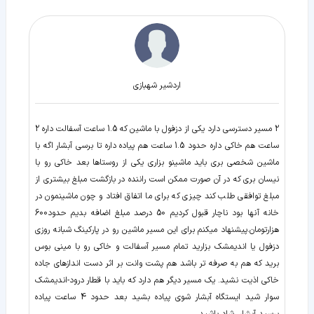
اردشير شهبازي
2 مسير دسترسي دارد يكي از دزفول با ماشين كه 1.5 ساعت آسفالت داره 2
ساعت هم خاكي داره حدود 1.5 ساعت هم پياده داره تا برسي آبشار اگه با
ماشين شخصي بري بايد ماشينو بزاري يكي از روستاها بعد خاكي رو با
نيسان بري كه در آن صورت ممكن است راننده در بازگشت مبلغ بيشتري از
مبلغ توافقي طلب كند چيزي كه براي ما اتفاق افتاد و چون ماشينمون در
خانه آنها بود ناچار قبول كرديم 50 درصد مبلغ اضافه بديم حدود600
هزارتومان.پيشنهاد ميكنم براي اين مسير ماشين رو در پاركينگ شبانه روزي
دزفول يا انديمشك بزاريد تمام مسير آسفالت و خاكي رو با ميني بوس
بريد كه هم به صرفه تر باشد هم پشت وانت بر اثر دست اندازهاي جاده
خاكي اذيت نشيد. يك مسير ديگر هم دارد كه بايد با قطار درود-انديمشك
سوار شيد ايستگاه آبشار شوي پياده بشيد بعد حدود 4 ساعت پياده