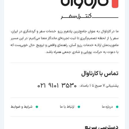
ما در کارناوال به عنوان جامع‌ترین پلتفرم رزرو خدمات سفر و گردشگری در ایران،
سفر را از لحظه‌ تصمیم‌گیری تا ثبت تجربه‌ای ماندگار معنا می‌کنیم؛ در این مسیر‍
ماموریت‌مان اراﺋــﻪ خدمات رزرو آسان، راهنمای واقعی و ترویج حال خوبی‌ست که
با دعوت به حرکت، پویایی و شادی جمعی همراه باشد.
تماس با کارناوال
021 9101 3530
پشتیبانی 7 صبح تا 1 بامداد:
درباره ما
ارتباط با ما
شرایط و ضوابـط
دسترسی سریع