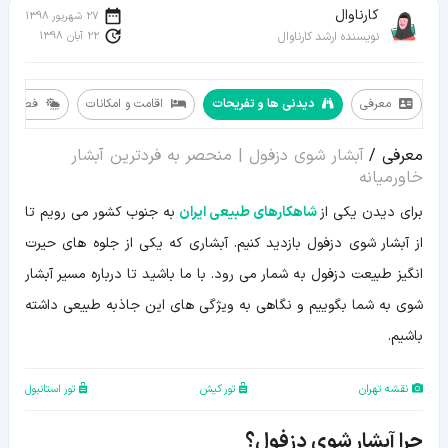
کارناوال
27 شهریور 1398
22 آبان 1398
نویسنده ارشد کارناوال
معرفی
دیدنی ها و تفریحات
اقامت و امکانات
فصل سف
معرفی
معرفی /
آبشار شوی دزفول | منحصر به فردترین آبشار
دیدنی
ها
خاورمیانه
و
تفریحات
برای دیدن یکی از
شاهکارهای طبیعی ایران
به جنوب کشور می رویم تا
اقامت
از آبشار شوی دزفول بازدید کنیم. آبشاری که یکی از جلوه های حیرت
و
امکانات
انگیز طبیعت دزفول به شمار می رود. با ما باشید تا درباره مسیر آبشار
فصل
سفر
شوی به شما بگوییم و نگاهی به ویژگی های این جاذبه طبیعی داشته
لوازم
سفر
باشیم.
مسیر
و
نقشه
نقشه تهران
تور کیش
تور استانبول
ویدیو
اطلاعات
چرا آبشار شوی دزفول؟
تکمیلی