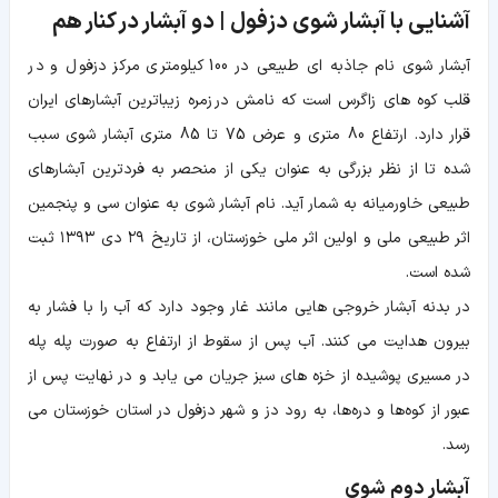
آشنایی با آبشار شوی دزفول | دو آبشار در کنار هم
آبشار شوی نام جاذبه ای طبیعی در 100 کیلومتری مرکز دزفول و در
قلب کوه های زاگرس است که نامش در زمره زیباترین آبشارهای ایران
قرار دارد. ارتفاع 80 متری و عرض 75 تا 85 متری آبشار شوی سبب
شده تا از نظر بزرگی به عنوان یکی از منحصر به فردترین آبشارهای
طبیعی خاورمیانه به شمار آید. نام آبشار شوی به عنوان سی و پنجمین
اثر طبیعی ملی و اولین اثر ملی خوزستان، از تاریخ ۲۹ دی ۱۳۹۳ ثبت
شده است.
در بدنه آبشار خروجی هایی مانند غار وجود دارد که آب را با فشار به
بیرون هدایت می کنند. آب پس از سقوط از ارتفاع به صورت پله پله
در مسیری پوشیده از خزه های سبز جریان می یابد و در نهایت پس از
عبور از کوه‌ها و دره‌ها، به رود دز و شهر دزفول در استان خوزستان می
رسد.
آبشار دوم شوی