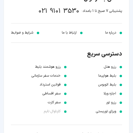
021 9101 3530
پشتیبانی 7 صبح تا 1 بامداد:
درباره ما
ارتباط با ما
شرایط و ضوابـط
دسترسی سریع
رزرو هتل
رزرو هوشمند بلیط
بلیط هواپیما
خدمات سفر سازمانی
بلیط اتوبوس
قوانین استرداد
اجاره ویلا
سفر اقساطی
رزرو تور
سفر کارت
ویزای توریستی
کارناوال تایم