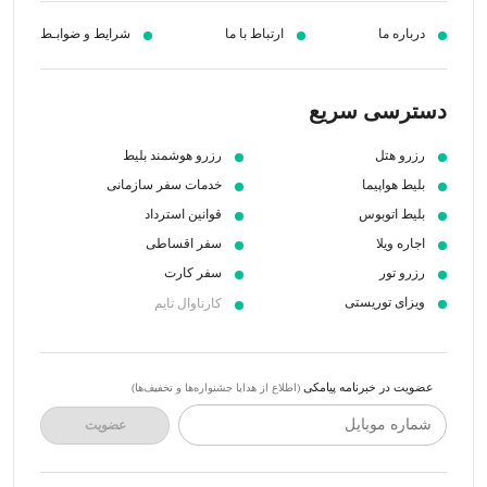
درباره ما
ارتباط با ما
شرایط و ضوابـط
دسترسی سریع
رزرو هتل
رزرو هوشمند بلیط
بلیط هواپیما
خدمات سفر سازمانی
بلیط اتوبوس
قوانین استرداد
اجاره ویلا
سفر اقساطی
رزرو تور
سفر کارت
ویزای توریستی
کارناوال تایم
عضویت در خبرنامه پیامکی
(اطلاع از هدایا جشنواره‌ها و تخفیف‌ها)
شماره موبایل
عضویت