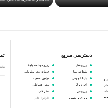
دسترسی سریع
تما
رزرو هتل
رزرو هوشمند بلیط
پشتیبانی 7 ص
بلیط هواپیما
خدمات سفر سازمانی
بلیط اتوبوس
قوانین استرداد
ر و
اجاره ویلا
سفر اقساطی
‌ای
مات
رزرو تور
سفر کارت
عوت
ویزای توریستی
کارناوال تایم