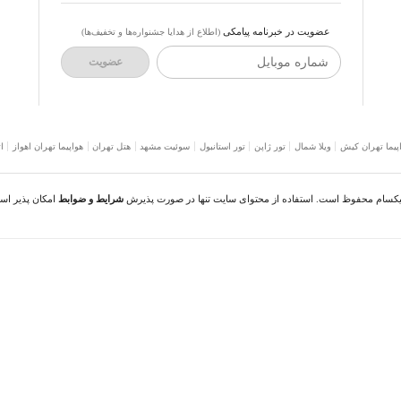
عضویت در خبرنامه پیامکی
(اطلاع از هدایا جشنواره‌ها و تخفیف‌ها)
شماره موبایل
عضویت
پیما تهران کیش
ویلا شمال
تور ژاپن
تور استانبول
سوئیت مشهد
هتل تهران
هواپیما تهران اهواز
ا
نیکسام محفوظ است. استفاده از محتوای سایت تنها در صورت پذیرش
شرایط و ضوابط
امکان پذیر اس