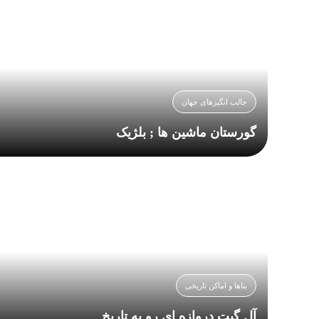
جالب انگیزهای جهان
گورستان ماشین ها ; بلژیک
بناها و اماکن تاریخی
آل گیت دروازه ای رو به تاریخ