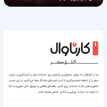
ما در کارناوال به عنوان جامع‌ترین پلتفرم رزرو خدمات سفر و گردشگری در ایران،
سفر را از لحظه‌ تصمیم‌گیری تا ثبت تجربه‌ای ماندگار معنا می‌کنیم؛ در این مسیر‍
ماموریت‌مان اراﺋــﻪ خدمات رزرو آسان، راهنمای واقعی و ترویج حال خوبی‌ست که
با دعوت به حرکت، پویایی و شادی جمعی همراه باشد.