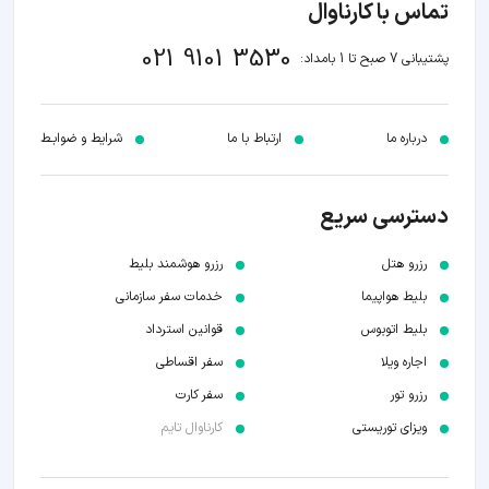
تماس با کارناوال
021 9101 3530
پشتیبانی 7 صبح تا 1 بامداد:
درباره ما
ارتباط با ما
شرایط و ضوابـط
دسترسی سریع
رزرو هتل
رزرو هوشمند بلیط
بلیط هواپیما
خدمات سفر سازمانی
بلیط اتوبوس
قوانین استرداد
اجاره ویلا
سفر اقساطی
رزرو تور
سفر کارت
ویزای توریستی
کارناوال تایم