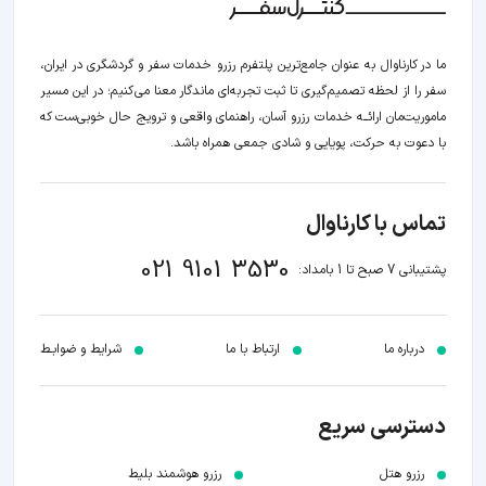
ما در کارناوال به عنوان جامع‌ترین پلتفرم رزرو خدمات سفر و گردشگری در ایران،
سفر را از لحظه‌ تصمیم‌گیری تا ثبت تجربه‌ای ماندگار معنا می‌کنیم؛ در این مسیر‍
ماموریت‌مان اراﺋــﻪ خدمات رزرو آسان، راهنمای واقعی و ترویج حال خوبی‌ست که
با دعوت به حرکت، پویایی و شادی جمعی همراه باشد.
تماس با کارناوال
021 9101 3530
پشتیبانی 7 صبح تا 1 بامداد:
درباره ما
ارتباط با ما
شرایط و ضوابـط
دسترسی سریع
رزرو هتل
رزرو هوشمند بلیط