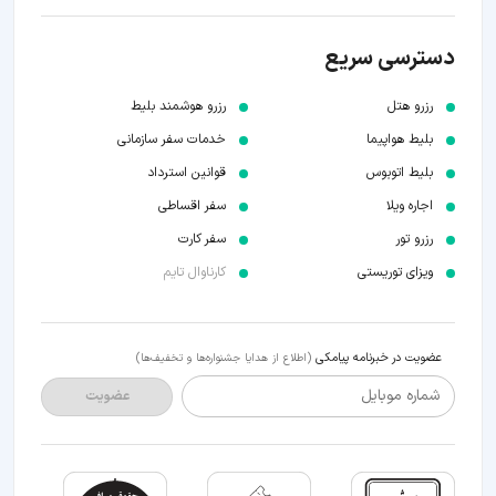
دسترسی سریع
رزرو هتل
رزرو هوشمند بلیط
بلیط هواپیما
خدمات سفر سازمانی
بلیط اتوبوس
قوانین استرداد
اجاره ویلا
سفر اقساطی
رزرو تور
سفر کارت
ویزای توریستی
کارناوال تایم
عضویت در خبرنامه پیامکی
(اطلاع از هدایا جشنواره‌ها و تخفیف‌ها)
شماره موبایل
عضویت