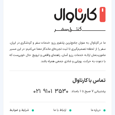
ما در کارناوال به عنوان جامع‌ترین پلتفرم رزرو خدمات سفر و گردشگری در ایران،
سفر را از لحظه‌ تصمیم‌گیری تا ثبت تجربه‌ای ماندگار معنا می‌کنیم؛ در این مسیر‍
ماموریت‌مان اراﺋــﻪ خدمات رزرو آسان، راهنمای واقعی و ترویج حال خوبی‌ست که
با دعوت به حرکت، پویایی و شادی جمعی همراه باشد.
تماس با کارناوال
021 9101 3530
پشتیبانی 7 صبح تا 1 بامداد:
درباره ما
ارتباط با ما
شرایط و ضوابـط