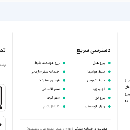
دسترسی سریع
تما
رزرو هتل
رزرو هوشمند بلیط
پشتیبانی 7 
بلیط هواپیما
خدمات سفر سازمانی
ر و
بلیط اتوبوس
قوانین استرداد
‌ای
اجاره ویلا
سفر اقساطی
زرو
رزرو تور
سفر کارت
 به
ویزای توریستی
کارناوال تایم
عضویت در خبرنامه پیامکی
(اطلاع از هدایا جشنواره‌ها و تخفیف‌ها)