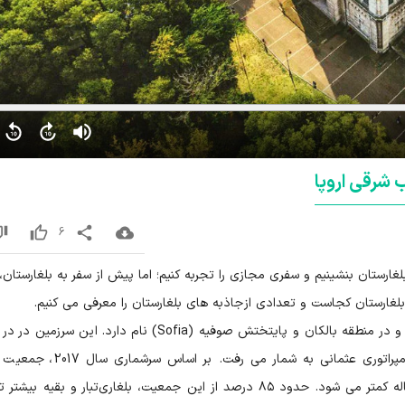
 شرقی اروپا
6
ارستان بنشینیم و سفری مجازی را تجربه کنیم؛ اما پیش از سفر به بلغارستان،
لغارستان کجاست و تعدادی از جاذبه های بلغارستان را معرفی می کنیم.
جمهوری بلغارستان، کشوری ست در جنوب شرقی اروپا و در منطقه بالکان و پایتختش صوفیه (Sofia) نام دارد. این س
سده نوزده شکل گرفت و تا پیش از این بخشی از امپراتوری عثمانی به شمار می رفت.
بلغارستان 7.102 میلیون نفر است و این جمعیت هرساله کمتر می شود. حدود ۸۵ درصد از این جمعیت، بلغاری‌تبار و بقیه 