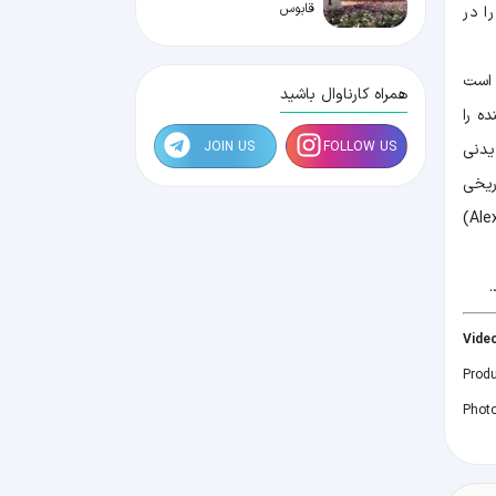
قابوس
فی جمعیت را در
 گرفته است
همراه کارناوال باشید
حدود ۹ میلیون بازدیدکننده را
JOIN US
FOLLOW US
یدنی
ریخی
ارتدکس بویانا (Boyana Church) در نزدیکی پایتخت بلغارستان و کلیسای جامع الکساندر نوسکی (Alexander Nevsky Cathedral)
.
Produ
Photo