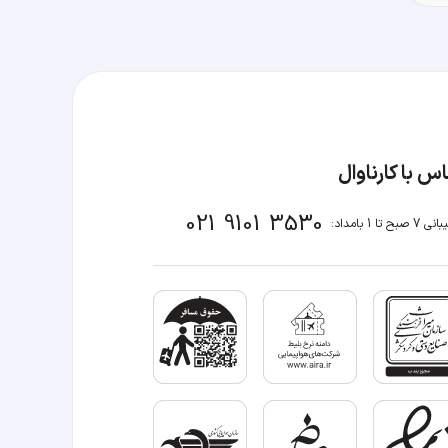
س با کارناوال
021 9101 3530
صبح تا 1 بامداد: