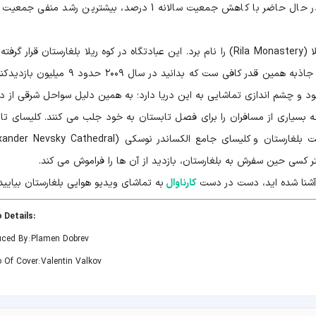
کولی هستند. بد نیست بدانید طبق آمار، بلغارستان در حال حاضر با کاهش جمعیت سالانه 1 درصد، بیشترین رشد من
از شاخص ترین جاذبه های این کشور باید صومعه ریلا (Rila Monastery) را نام برد. این عبادتگاه در کوه ریلا بلغارستان قرار
و قدمتش به قرن ده میلادی می رسد. از اهمیت این جاذبه همین قدر کافی ست که بدانید در سال ۲۰۰۹ 
ود و چشم اندازی تماشایی به این دریا دارد؛ به همین دلیل سواحل شرقی از د
سیاری از مسافران را برای فصل تابستان به خود جلب می کنند. کلیسای تا
 کسی حین سفرش به بلغارستان، بازدید از آن ها را فراموش می کند.
 آشنا شده اید، دست در دست
کارناوال
به تماشای ویدیو هوایی بلغارستان بیایید
:Video Details
ced By: Plamen Dobrev
 Of Cover: Valentin Valkov