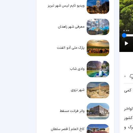
ویدیو تایم لپس شهر تبریز
معرفی شهر زاهدان
0:00
پارک ملی آدو الفنت
وادی شاب
0
 کمی
شهر نزوی
رزمین در در اواخر
واتر فرانت مسقط
 بر اساس سرشماری سال 2017، جمعیت کشور
بیشتر ترک و
کاخ العلم | قصر سلطان