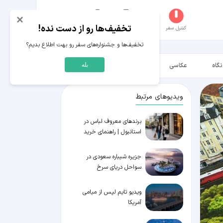
×
تخفیف‌ها رو از دست نده!
کنترل سفر
جستجو
عکاسخانه
سفر‌های من
حساب کاربری
تخفیف‌ها و جشنواره‌های سفر رو بهت اطلاع بدیم؟
نگاه
عکاسی
ویدیو HD
بله
ویدیوهای مرتبط
برندهای معروف لباس در
استانبول | راهنمای خرید
جزیره شیباره سعودی در
سواحل دریای سرخ
ویدیو تایم لپس از میامی
آمریکا