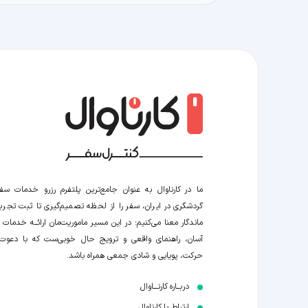
ما در کارناوال به عنوان جامع‌ترین پلتفرم رزرو خدمات سف
گردشگری در ایران، سفر را از لحظه‌ تصمیم‌گیری تا ثبت تجربه
ماندگار معنا می‌کنیم؛ در این مسیر‍ ماموریت‌مان اراﺋــﻪ خدمات ر
آسان، راهنمای واقعی و ترویج حال خوبی‌ست که با دعوت
حرکت، پویایی و شادی جمعی همراه باشد.
دربــاره کارنـــاوال
ارتباط با کارناوال