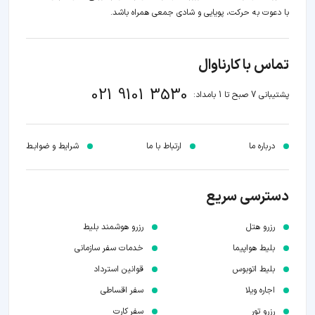
با دعوت به حرکت، پویایی و شادی جمعی همراه باشد.
تماس با کارناوال
021 9101 3530
پشتیبانی 7 صبح تا 1 بامداد:
درباره ما
ارتباط با ما
شرایط و ضوابـط
دسترسی سریع
رزرو هتل
رزرو هوشمند بلیط
بلیط هواپیما
خدمات سفر سازمانی
بلیط اتوبوس
قوانین استرداد
اجاره ویلا
سفر اقساطی
رزرو تور
سفر کارت