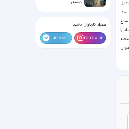
کوهستان
ندیل
رسد.
سراغ
همراه کارناوال باشید
د را
JOIN US
FOLLOW US
صحنه
نوان