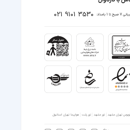
021 9101 3530
صبح تا 1 بامداد:
وبوس تهران مشهد
تور مشهد
تور رشت
هواپیما تهران استانبول