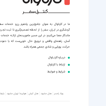
ما در کارناوال به عنوان جامع‌ترین پلتفرم رزرو خدمات سف
گردشگری در ایران، سفر را از لحظه‌ تصمیم‌گیری تا ثبت تجربه
ماندگار معنا می‌کنیم؛ در این مسیر‍ ماموریت‌مان اراﺋــﻪ خدمات ر
آسان، راهنمای واقعی و ترویج حال خوبی‌ست که با دعوت
حرکت، پویایی و شادی جمعی همراه باشد.
دربــاره کارنـــاوال
ارتباط با کارناوال
شرایط و ضوابـط
ویلا رامسر
هتل مشهد
هتل کیش
هواپیما تهران مشهد
بلیط