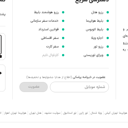
رزرو هتل
رزرو هوشمند بلیط
پشتیبانی 7 
بلیط هواپیما
خدمات سفر سازمانی
ر و
بلیط اتوبوس
قوانین استرداد
‌ای
اجاره ویلا
سفر اقساطی
زرو
رزرو تور
سفر کارت
 به
ویزای توریستی
کارناوال تایم
عضویت در خبرنامه پیامکی
(اطلاع از هدایا جشنواره‌ها و تخفیف‌ها)
شماره موبایل
عضویت
 هواپیما تهران کیش
ویلا شمال
تور ژاپن
تور استانبول
سوئیت مشهد
هتل تهران
هواپیما تهران اهواز
ات