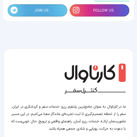
JOIN US
FOLLOW US
ما در کارناوال به عنوان جامع‌ترین پلتفرم رزرو خدمات سفر و گردشگری در ایران،
سفر را از لحظه‌ تصمیم‌گیری تا ثبت تجربه‌ای ماندگار معنا می‌کنیم؛ در این مسیر‍
ماموریت‌مان اراﺋــﻪ خدمات رزرو آسان، راهنمای واقعی و ترویج حال خوبی‌ست که
با دعوت به حرکت، پویایی و شادی جمعی همراه باشد.