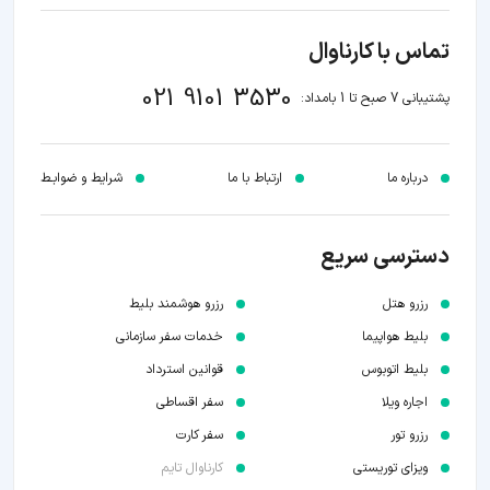
تماس با کارناوال
021 9101 3530
پشتیبانی 7 صبح تا 1 بامداد:
درباره ما
ارتباط با ما
شرایط و ضوابـط
دسترسی سریع
رزرو هتل
رزرو هوشمند بلیط
بلیط هواپیما
خدمات سفر سازمانی
بلیط اتوبوس
قوانین استرداد
اجاره ویلا
سفر اقساطی
رزرو تور
سفر کارت
ویزای توریستی
کارناوال تایم