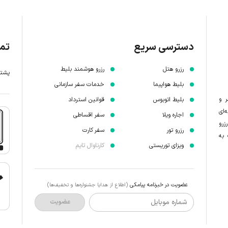
دسترسی سریع
تما
رزرو هتل
رزرو هوشمند بلیط
پشتیبانی 7 
بلیط هواپیما
خدمات سفر سازمانی
ر و
بلیط اتوبوس
قوانین استرداد
‌ای
اجاره ویلا
سفر اقساطی
زرو
رزرو تور
سفر کارت
 به
ویزای توریستی
کارناوال تایم
عضویت در خبرنامه پیامکی
(اطلاع از هدایا جشنواره‌ها و تخفیف‌ها)
شماره موبایل
عضویت