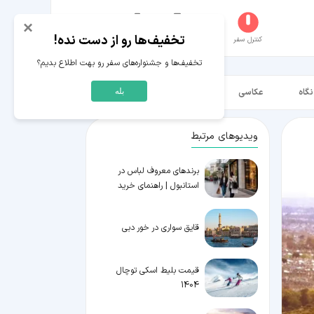
×
تخفیف‌ها رو از دست نده!
کنترل سفر
جستجو
عکاسخانه
سفر‌های من
حساب کاربری
تخفیف‌ها و جشنواره‌های سفر رو بهت اطلاع بدیم؟
نگاه
عکاسی
ویدیو HD
بله
ویدیوهای مرتبط
برندهای معروف لباس در
استانبول | راهنمای خرید
قایق سواری در خور دبی
قیمت بلیط اسکی توچال
1404