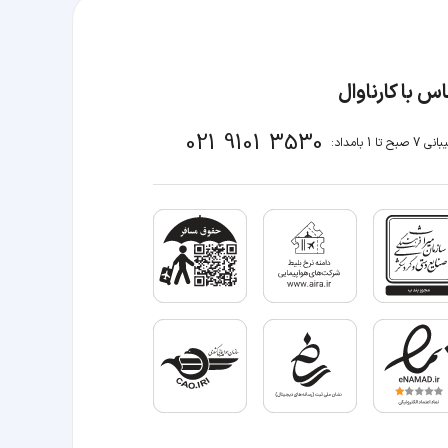
س با کارناوال
021 9101 3530
صبح تا 1 بامداد: