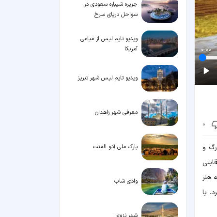
جزیره شیباره سعودی در
سواحل دریای سرخ
ویدیو تایم لپس از میامی
آمریکا
0:00
ویدیو تایم لپس شهر تبریز
معرفی شهر زاهدان
0
(Edinburgh) دومین شهر بزرگ و
پارک ملی آدو الفنت
ابتی
 هنر
وادی شاب
. با
شهر نزوی