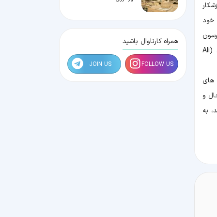
شکار
گری به خود
Robbie) و جانستون مکفرسون
همراه کارناوال باشید
استوارت (Johnstone Macpherson Stewart) که پارکورکارانی حرفه ای اند و دانکن شاو (Duncan Shaw) و علی کلارکسون (Ali
JOIN US
FOLLOW US
 های
ال و
، به