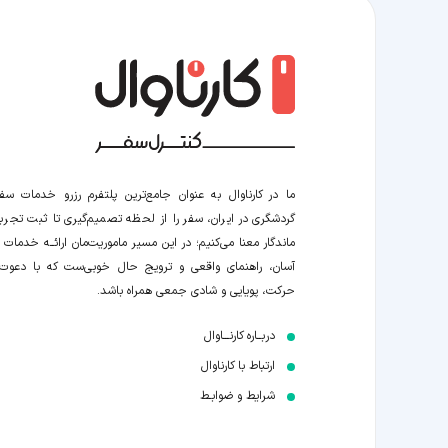
ما در کارناوال به عنوان جامع‌ترین پلتفرم رزرو خدمات سف
گردشگری در ایران، سفر را از لحظه‌ تصمیم‌گیری تا ثبت تجربه
ماندگار معنا می‌کنیم؛ در این مسیر‍ ماموریت‌مان اراﺋــﻪ خدمات ر
آسان، راهنمای واقعی و ترویج حال خوبی‌ست که با دعوت
حرکت، پویایی و شادی جمعی همراه باشد.
دربــاره کارنـــاوال
ارتباط با کارناوال
شرایط و ضوابـط