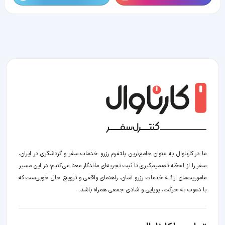
ما در کارناوال به عنوان جامع‌ترین پلتفرم رزرو خدمات سفر و گردشگری در ایران،
سفر را از لحظه‌ تصمیم‌گیری تا ثبت تجربه‌ای ماندگار معنا می‌کنیم؛ در این مسیر‍
ماموریت‌مان اراﺋــﻪ خدمات رزرو آسان، راهنمای واقعی و ترویج حال خوبی‌ست که
با دعوت به حرکت، پویایی و شادی جمعی همراه باشد.