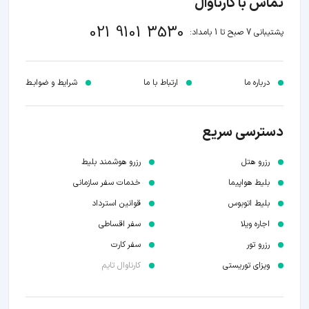
تماس با کارناوال
021 9101 3530
پشتیبانی 7 صبح تا 1 بامداد:
درباره ما
ارتباط با ما
شرایط و ضوابـط
دسترسی سریع
رزرو هتل
رزرو هوشمند بلیط
بلیط هواپیما
خدمات سفر سازمانی
بلیط اتوبوس
قوانین استرداد
اجاره ویلا
سفر اقساطی
رزرو تور
سفر کارت
ویزای توریستی
کارناوال تایم