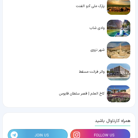
پارک ملی آدو الفنت
وادی شاب
شهر نزوی
واتر فرانت مسقط
کاخ العلم | قصر سلطان قابوس
همراه کارناوال باشید
JOIN US
FOLLOW US