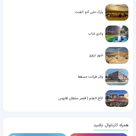
پارک ملی آدو الفنت
وادی شاب
شهر نزوی
واتر فرانت مسقط
کاخ العلم | قصر سلطان قابوس
همراه کارناوال باشید