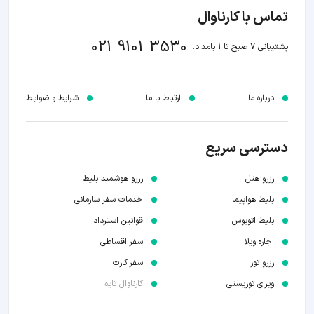
تماس با کارناوال
021 9101 3530
پشتیبانی 7 صبح تا 1 بامداد:
درباره ما
ارتباط با ما
شرایط و ضوابـط
دسترسی سریع
رزرو هتل
رزرو هوشمند بلیط
بلیط هواپیما
خدمات سفر سازمانی
بلیط اتوبوس
قوانین استرداد
اجاره ویلا
سفر اقساطی
رزرو تور
سفر کارت
ویزای توریستی
کارناوال تایم