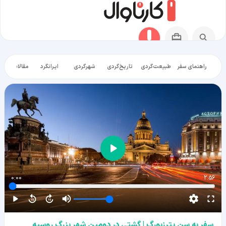
راهنمای سفر
طبیعت‌گردی
تاریخ‌گردی
شهرگردی
ایرانگرد
مقالات آموز
0:00
2:56
سفر به سن پترزبورگ | گشتی در دومین شهر بزرگ روسیه