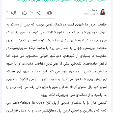
کارناوال
2
10
02 اسفند 1396
مقصد امروز ما شهری است در شمال غربی روسیه که پس از مسکو به
عنوان دومین شهر بزرگ این کشور شناخته می شود. به سن پترزبورگ
می رویم که در کناره های رود نِوا جا خوش کرده است و از دیدنی ترین
مقاصد توریستی جهان به شمار می رود. با وجود اینکه سن‌پترزبورگ در
مقایسه با بسیاری از شهرهای دنیا شهر جوانی محسوب می شود اما
از نظر جاذبه‌های تاریخی یکی از غنی‌ترین مقاصد دنیاست و با جلوه
هایش هر کسی را مسحور خود می کند. این دیار با چهره ای افسانه
ای پیش روی شما قرار می گیرد و حیرت تان را بر می انگیزد. ویدیوی
امروز کارناوال سفری کوتاه به این شهر را برای تان رقم می زند. پس با
ما باشید و از تماشای سن پترزبورگ لذت ببرید.
گردش مان را با تماشای نمایی از پل کاخ (Palace Bridge) آغاز می
کنیم که زیباترین و اصلی ترین پل معلق شهر است و به دلیل قرارگیری