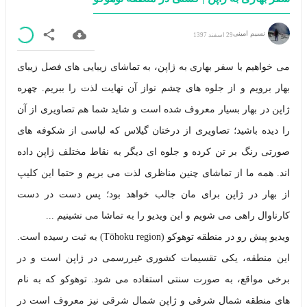
نسیم امینی
29 اسفند 1397
می خواهیم با سفر بهاری به ژاپن، به تماشای زیبایی های فصل زیبای
بهار برویم و از جلوه های چشم نواز آن نهایت لذت را ببریم. چهره
ژاپن در بهار بسیار معروف شده است و شاید شما هم تصاویری از آن
را دیده باشید؛ تصاویری از درختان گیلاس که لباسی از شکوفه های
صورتی رنگ بر تن کرده و جلوه ای دیگر به نقاط مختلف ژاپن داده
اند. همه ما از تماشای چنین مناظری لذت می بریم و حتما این کلیپ
از بهار در ژاپن برای مان جالب خواهد بود؛ پس دست در دست
کارناوال راهی می شویم و این ویدیو را به تماشا می نشینیم ...
ویدیو پیش رو در منطقه توهوکو (Tōhoku region) به ثبت رسیده است.
این منطقه، یکی تقسیمات کشوری غیررسمی در ژاپن است و در
برخی مواقع، به صورت سنتی استفاده می شود. توهوکو که به نام
های منطقه شمال شرقی و ژاپن شمال شرقی نیز معروف است در