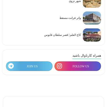
شهر نزوی
واتر فرانت مسقط
کاخ العلم | قصر سلطان قابوس
همراه کارناوال باشید
JOIN US
FOLLOW US