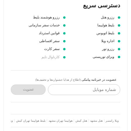
دسترسی سریع
رزرو هتل
رزرو هوشمند بلیط
بلیط هواپیما
خدمات سفر سازمانی
بلیط اتوبوس
قوانین استرداد
اجاره ویلا
سفر اقساطی
رزرو تور
سفر کارت
ویزای توریستی
کارناوال تایم
عضویت در خبرنامه پیامکی
(اطلاع از هدایا جشنواره‌ها و تخفیف‌ها)
شماره موبایل
عضویت
ویلا رامسر
هتل مشهد
هتل کیش
هواپیما تهران مشهد
بلیط هواپیما تهران کیش
ویلا شمال