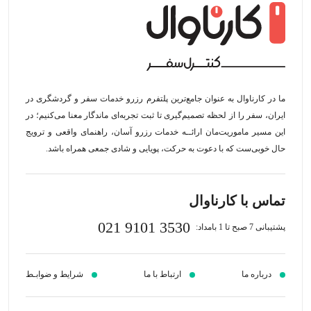
ما در کارناوال به عنوان جامع‌ترین پلتفرم رزرو خدمات سفر و گردشگری در
ایران، سفر را از لحظه‌ تصمیم‌گیری تا ثبت تجربه‌ای ماندگار معنا می‌کنیم؛ در
این مسیر‍ ماموریت‌مان اراﺋــﻪ خدمات رزرو آسان، راهنمای واقعی و ترویج
حال خوبی‌ست که با دعوت به حرکت، پویایی و شادی جمعی همراه باشد.
تماس با کارناوال
021 9101 3530
پشتیبانی 7 صبح تا 1 بامداد:
درباره ما
ارتباط با ما
شرایط و ضوابـط