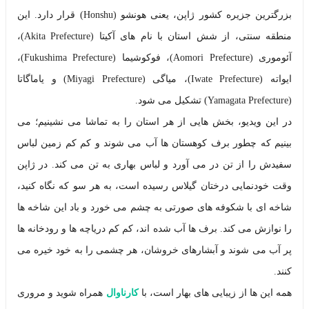
بزرگترین جزیره کشور ژاپن، یعنی هونشو (Honshu) قرار دارد. این
منطقه سنتی، از شش استان با نام های آکیتا (Akita Prefecture)،
آئوموری (Aomori Prefecture)، فوکوشیما (Fukushima Prefecture)،
ایواته (Iwate Prefecture)، میاگی (Miyagi Prefecture) و یاماگاتا
(Yamagata Prefecture) تشکیل می شود.
در این ویدیو، بخش هایی از هر استان را به تماشا می نشینیم؛ می
بینیم که چطور برف کوهستان ها آب می شوند و کم کم زمین لباس
سفیدش را از تن در می آورد و لباس بهاری به تن می کند. در ژاپن
وقت خودنمایی درختان گیلاس رسیده است، به هر سو که نگاه کنید،
شاخه ای با شکوفه های صورتی به چشم می خورد و باد این شاخه ها
را نوازش می کند. برف ها آب شده اند، کم کم دریاچه ها و رودخانه ها
پر آب می شوند و آبشارهای خروشان، هر چشمی را به خود خیره می
کنند.
همه این ها از زیبایی های بهار است، با
کارناوال
همراه شوید و مروری