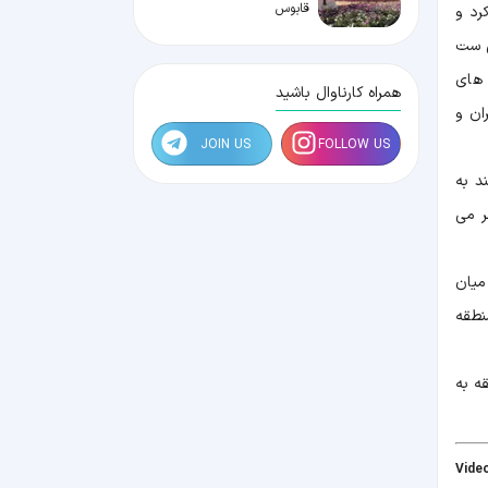
قابوس
رد و
ی ست
 های
همراه کارناوال باشید
ان و
JOIN US
FOLLOW US
د به
ر می
میان
نطقه
ه به