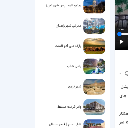
ویدیو تایم لپس شهر تبریز
معرفی شهر زاهدان
0:00
پارک ملی آدو الفنت
وادی شاب
0
یشل،
شهر نزوی
 جای
واتر فرانت مسقط
 نرماندی واقع شده است و تنها یک کیلومتر از سواحل جنوب غربی فرانسه فاصله دارد. این جزیره با 7 هکتار
مساحت، درست در دهانه رودخانه کوئنون (Couesnon) قرار گرفته است. بر اساس سرشماری سال 2015، امروزه در این جزیره زیبا 50 نفر
کاخ العلم | قصر سلطان