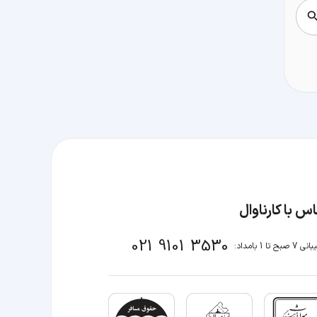
س با کارناوال
021 9101 3530
صبح تا 1 بامداد: