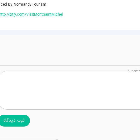
uced By: NormandyTourism
http://bitly.com/VisitMontSaintMichel
 بنویسید
ثبت دیدگاه