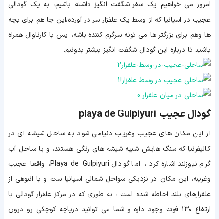
امروز می خواهیم یک سفر شگفت انگیز داشته باشیم، به یک گودالی
عجیب در اسپانیا که از وسط یک علفزار سر در آورده،این جا هم برای بچه
ها وهم برای بزرگتر ها می تونه سرگرم کننده باشه، پس با کارناوال همراه
باشید تا درباره این گودال شگفت انگیز بیشتر بدونیم.
گودال عجیب playa de Gulpiyuri
ا
ز این مکان های عجیب وغریب دنیامی شود به ساحل شیشه ای در
کالیفرنیا که سنگ هایش شبیه شیشه های رنگی هستند، و یا ساحل آب
گرم نیوزلند اشاره کرد ، اما گودال Playa de Gulpiyuri، واقعا عجیب
وغریبه، این مکان در نزدیکی سواحل شمالی اسپانیا ست و با انبوهی از
علفزارهای بلند احاطه شده است ، به طوری که در مرکز علفزار گودالی با
ارتفاع ۱۳۰ فوت وجود داره و شما می توانید دریاچه کوچکی رو درون