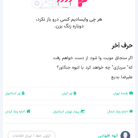
حرف آخر
اگر سنجاق مویت وا شود از دست خواهم رفت
که" سربازی" چه خواهد کرد با انبوه جنگاور؟
علیرضا بدیع
نقشه تهران
تور کیش
تور استانبول
اجاره ویلا شمال
پرواز تهران استانبول
اجاره ویلا کردان
الهه افهامی
گزارش خطا / ارسال اطلاعات