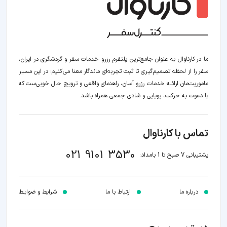
ما در کارناوال به عنوان جامع‌ترین پلتفرم رزرو خدمات سفر و گردشگری در ایران،
سفر را از لحظه‌ تصمیم‌گیری تا ثبت تجربه‌ای ماندگار معنا می‌کنیم؛ در این مسیر‍
ماموریت‌مان اراﺋــﻪ خدمات رزرو آسان، راهنمای واقعی و ترویج حال خوبی‌ست که
با دعوت به حرکت، پویایی و شادی جمعی همراه باشد.
تماس با کارناوال
021 9101 3530
پشتیبانی 7 صبح تا 1 بامداد:
درباره ما
ارتباط با ما
شرایط و ضوابـط