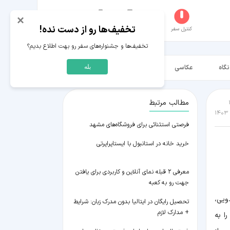
×
تخفیف‌ها رو از دست نده!
کنترل سفر
جستجو
عکاسخانه
سفر‌های من
حساب کاربری
تخفیف‌ها و جشنواره‌های سفر رو بهت اطلاع بدیم؟
نگاه
عکاسی
ویدیو HD
بله
مطالب مرتبط
فرصتی استثنائی برای فروشگاه‌های مشهد
خرید خانه در استانبول با ایستاپراپرتی
معرفی ۲ قبله نمای آنلاین و کاربردی برای یافتن
جهت رو به کعبه
ویی،
تحصیل رایگان در ایتالیا بدون مدرک زبان: شرایط
+ مدارک لازم
ا به