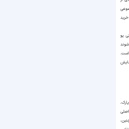
ضوعی
خرید
بوب وینی پو
شوند
است.
مایش
ارک،
اصلی
نین،