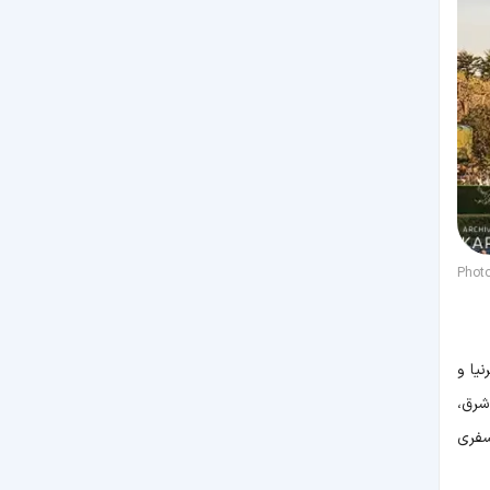
Phot
یا و
شرق،
سفری