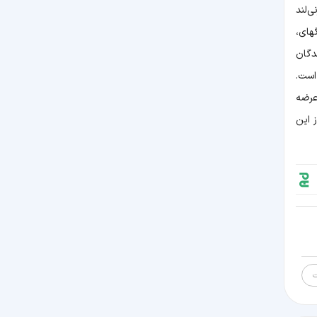
‌لند
های،
دگان
است.
عرضه
 این
ت