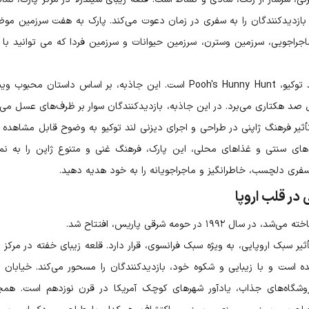
ازدیدکنندگان را به سفری در زمان دعوت می‌کند. پارک به هفت سرزمین مو
جراجویی، سرزمین وسترن، سرزمین حیوانات و سرزمین فردا که می توانید با 
یکی از جاذبه‌های محبوب و منحصر به فرد دیزنی لند توکیو، Pooh's Hunny Hunt است. این جاذبه، بر اساس داستان مح
 صد هکتاری می‌برد. در این جاذبه، بازدیدکنندگان سوار بر ظرف‌های عسل می‌
أثیر فرهنگ ژاپنی در طراحی و اجرای دیزنی لند توکیو به وضوح قابل مشاهده 
یش‌های سنتی و غذاهای محلی، این پارک، فرهنگ غنی و متنوع ژاپن را به ن
ری دلچسب، خاطرانگیز و ماجراجویانه را به خود هدیه دهید.
در قلب اروپا
در حومه شرقی پاریس، افتتاح شد.
سبک اروپایی، به ویژه سبک فرانسوی، قرار دارد. قلعه زیبای خفته در مرکز پ
ه است و با زیبایی و شکوه خود، بازدیدکنندگان را مسحور می‌کند. خیابان 
فروشگاه‌های جذاب، یادآور شهرهای کوچک آمریکا در قرن نوزدهم است. همچ