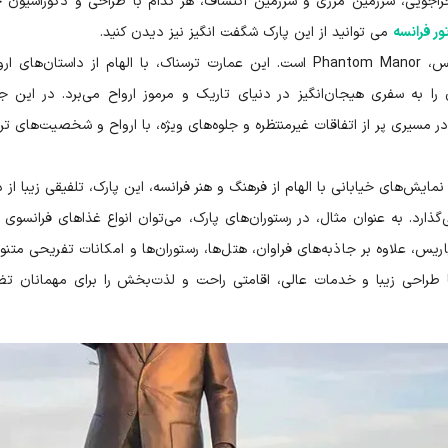
راجویی، سرزمین مرزی و سرزمین اکتشاف، هر کدام با طراحی و دکوراسیون
ور فرانسه
می توانید از این پارک شگفت انگیز نیز دیدن کنید.
یکی از جاذبه‌های برجسته و متفاوت دیزنی لند پاریس، Phantom Manor است. این عمارت ترسناک، با الهام از داستان‌ه
ا به سفری هیجان‌انگیز در دنیای تاریک و مرموز ارواح می‌برد. در این جا
 مسیری پر از اتفاقات غیرمنتظره و جلوه‌های ویژه، با ارواح و شخصیت‌های تر
نمایش‌های خیابانی با الهام از فرهنگ و هنر فرانسه، این پارک، تلفیقی زیبا از 
ارد. به عنوان مثال، در رستوران‌های پارک، می‌توان انواع غذاهای فرانسوی م
یس، علاوه بر جاذبه‌های فراوان، هتل‌ها، رستوران‌ها و امکانات تفریحی متنوع
 با طراحی زیبا و خدمات عالی، اقامتی راحت و لذت‌بخش را برای مهمانان ت