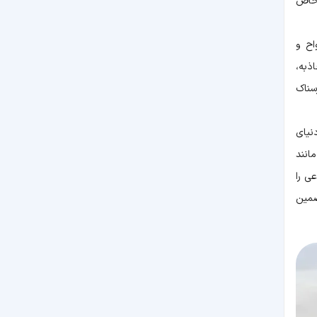
 خاص
ای ارواح و
ذبه،
سناک
دنیای
انند
ی را
ضمین