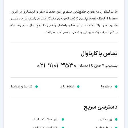
ما در کارناوال به عنوان جامع‌ترین پلتفرم رزرو خدمات سفر و گردشگری در ایران،
سفر را از لحظه‌ تصمیم‌گیری تا ثبت تجربه‌ای ماندگار معنا می‌کنیم؛ در این مسیر‍
ماموریت‌مان اراﺋــﻪ خدمات رزرو آسان، راهنمای واقعی و ترویج حال خوبی‌ست که
با دعوت به حرکت، پویایی و شادی جمعی همراه باشد.
تماس با کارناوال
021 9101 3530
پشتیبانی 7 صبح تا 1 بامداد:
درباره ما
ارتباط با ما
شرایط و ضوابـط
دسترسی سریع
رزرو هتل
رزرو هوشمند بلیط
بلیط هواپیما
خدمات سفر سازمانی