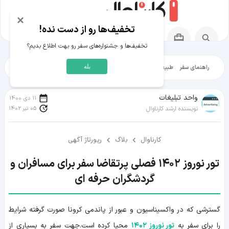
×
تخفیف‌ها رو از دست نده!
تخفیف‌ها و جشنواره‌های سفر رو بهت اطلاع بدیم؟
بله
راهنمای سفر
طبیعت‌گردی
تاریخ‌گردی
شهرگردی
ایرانگرد
مقالات آموز
واحد تبلیغات
11 دی 1400
05 تیر 1402
نویسنده ارشد کارناوال
کارناوال
بلاگ
رپورتاژ آگهی
تور نوروز ۱۴۰۲ فصلی پرتقاضا سفر برای مسافران و
گردشگران حرفه ای
گسترشی که در واکسیناسیون و عبور از پاندمی کرونا صورت گرفته شرایط
را برای سفر به
تور نوروز ۱۴۰۲
محیا کرده است.جهت سفر به بسیاری از